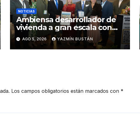
NOTICIAS
Ambiensa desarrollador de
vivienda a gran escala con
estándares internacionales
AGO 5, 2026
YAZMÍN BUSTÁN
de sostenibilidad
cada.
Los campos obligatorios están marcados con
*