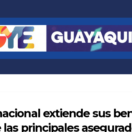
nacional extiende sus be
 las principales asegurad