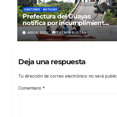
CANTONES
NOTICIAS
Prefectura del Guayas
notifica por incumplimiento
contractual a la
AGO 6, 2026
YAZMÍN BUSTÁN
Concesionaria CONORTE y
exige celeridad en
desmontaje del puente
Gonzalo Icaza Cornejo, en
Deja una respuesta
Daule
Tu dirección de correo electrónico no será publi
Comentario
*