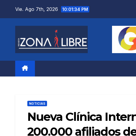
Saltar
Vie. Ago 7th, 2026
10:01:36 PM
al
contenido
NOTICIAS
Nueva Clínica Inter
200.000 afiliados de