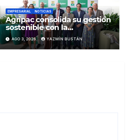
EMPRESARIAL
NOTICIAS
Agripac consolida su gestión
sostenible con la
presentación de su octava
AGO 3, 2026
YAZMÍN BUSTÁN
Memoria de Sostenibilidad