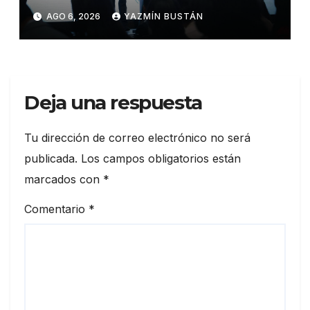
autonomía económica de las
AGO 6, 2026
YAZMÍN BUSTÁN
mujeres con más de USD 45
millones en financiamiento
Deja una respuesta
Tu dirección de correo electrónico no será
publicada.
Los campos obligatorios están
marcados con
*
Comentario
*