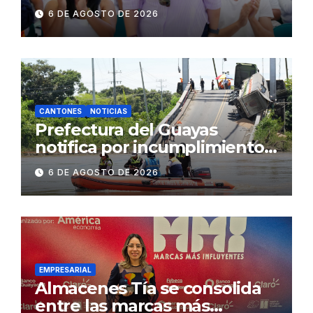
fenómeno de El Niño:
6 DE AGOSTO DE 2026
Gobierno Nacional capacita a
2.500 jóvenes
CANTONES
NOTICIAS
Prefectura del Guayas
notifica por incumplimiento
contractual a la
6 DE AGOSTO DE 2026
Concesionaria CONORTE y
exige celeridad en
desmontaje del puente
Gonzalo Icaza Cornejo, en
Daule
EMPRESARIAL
Almacenes Tía se consolida
entre las marcas más