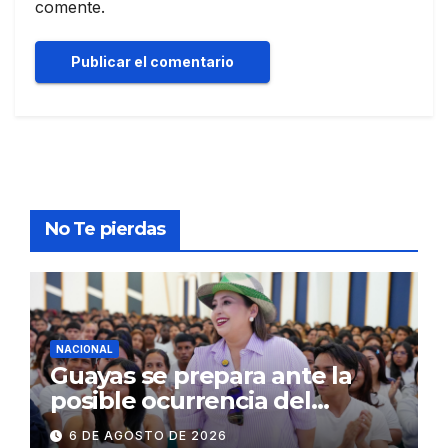
comente.
No Te pierdas
NACIONAL
Guayas se prepara ante la
posible ocurrencia del
fenómeno de El Niño:
6 DE AGOSTO DE 2026