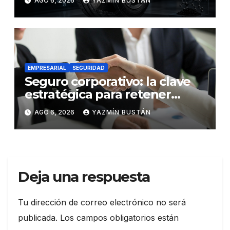
AGO 6, 2026
YAZMÍN BUSTÁN
futuro de la movilidad
EMPRESARIAL
SEGURIDAD
Seguro corporativo: la clave
estratégica para retener
talento en Ecuador
AGO 6, 2026
YAZMÍN BUSTÁN
Deja una respuesta
Tu dirección de correo electrónico no será
publicada.
Los campos obligatorios están