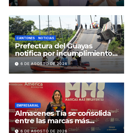
Gobierno Nacional capacita a
2.500 jóvenes
CANTONES
NOTICIAS
Prefectura del Guayas
notifica por incumplimiento
contractual a la
6 DE AGOSTO DE 2026
Concesionaria CONORTE y
exige celeridad en
desmontaje del puente
Gonzalo Icaza Cornejo, en
Daule
EMPRESARIAL
Almacenes Tía se consolida
entre las marcas más
influyentes del Ecuador
6 DE AGOSTO DE 2026