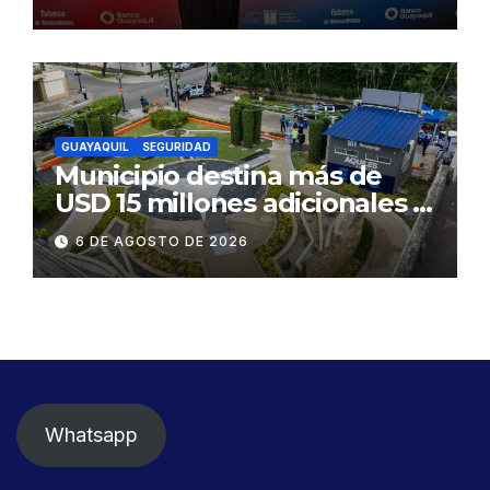
GUAYAQUIL
SEGURIDAD
Municipio destina más de
USD 15 millones adicionales a
SEGURA EP para fortalecer la
6 DE AGOSTO DE 2026
seguridad ciudadana
Whatsapp