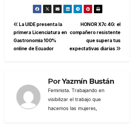
Navegación
La UIDE presenta la
HONOR X7c 4G: el
primera Licenciatura en
compañero resistente
de
Gastronomía 100%
que supera tus
entradas
online de Ecuador
expectativas diarias
Por
Yazmín Bustán
Feminista. Trabajando en
visibilizar el trabajo que
hacemos las mujeres,