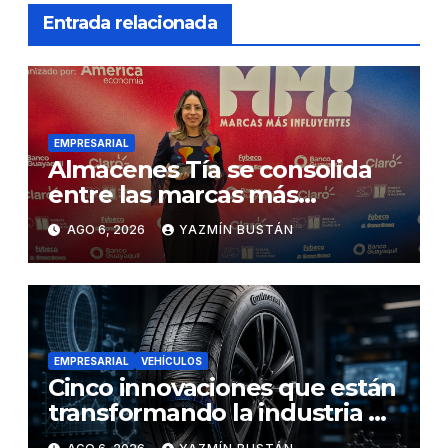
Entrada relacionada
EMPRESARIAL
Almacenes Tía se consolida
entre las marcas más
influyentes del Ecuador
AGO 6, 2026
YAZMÍN BUSTÁN
EMPRESARIAL
VEHÍCULOS
Cinco innovaciones que están
transformando la industria de
los neumáticos y redefinen el