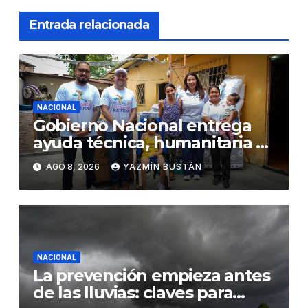
Entrada relacionada
NACIONAL
Gobierno Nacional entrega
ayuda técnica, humanitaria y
Bono Joaquín Gallegos Lara a
AGO 8, 2026
YAZMÍN BUSTÁN
familia en situación de
vulnerabilidad
NACIONAL
La prevención empieza antes
de las lluvias: claves para