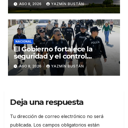
proteger los cultivos frente a
AGO 8, 2026
YAZMÍN BUSTÁN
El Niño
NACIONAL
El Gobierno fortalece la
seguridad y el control
territorial en General Villamil
AGO 8, 2026
YAZMÍN BUSTÁN
Playas
Deja una respuesta
Tu dirección de correo electrónico no será
publicada.
Los campos obligatorios están