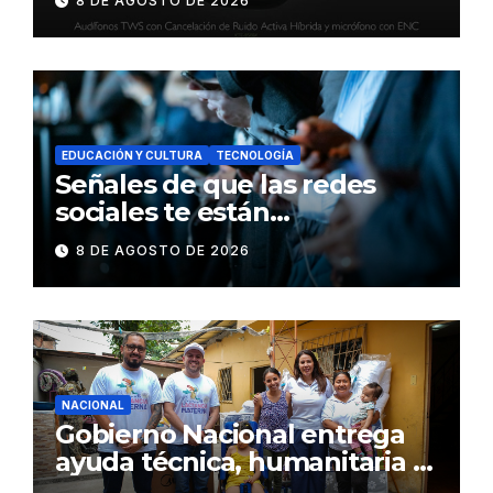
8 DE AGOSTO DE 2026
inteligente y control táctil
EDUCACIÓN Y CULTURA
TECNOLOGÍA
Señales de que las redes
sociales te están
consumiendo
8 DE AGOSTO DE 2026
NACIONAL
Gobierno Nacional entrega
ayuda técnica, humanitaria y
Bono Joaquín Gallegos Lara a