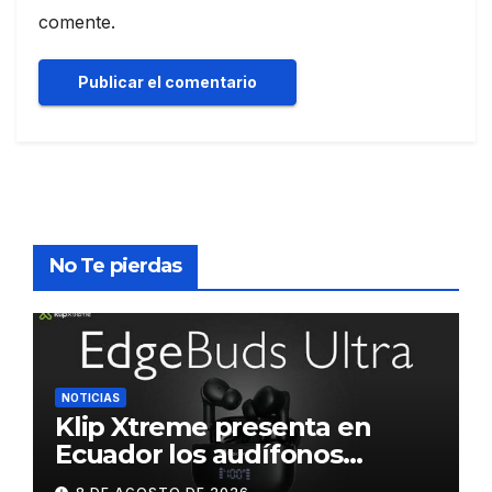
comente.
No Te pierdas
NOTICIAS
Klip Xtreme presenta en
Ecuador los audífonos
DynaBuds con sonido