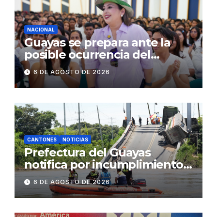
concurrencia
NACIONAL
Guayas se prepara ante la
posible ocurrencia del
fenómeno de El Niño:
6 DE AGOSTO DE 2026
Gobierno Nacional capacita a
2.500 jóvenes
CANTONES
NOTICIAS
Prefectura del Guayas
notifica por incumplimiento
contractual a la
6 DE AGOSTO DE 2026
Concesionaria CONORTE y
exige celeridad en
desmontaje del puente