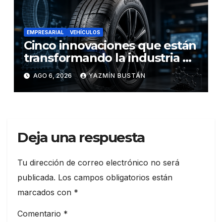
EMPRESARIAL
VEHÍCULOS
Cinco innovaciones que están
transformando la industria de
los neumáticos y redefinen el
AGO 6, 2026
YAZMÍN BUSTÁN
futuro de la movilidad
Deja una respuesta
Tu dirección de correo electrónico no será
publicada.
Los campos obligatorios están
marcados con
*
Comentario
*