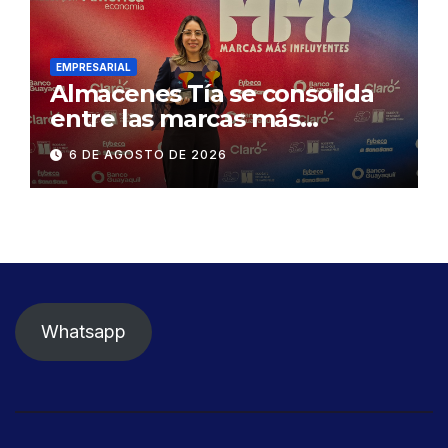
Gonzalo Icaza Cornejo, en
Daule
EMPRESARIAL
Almacenes Tía se consolida
entre las marcas más
influyentes del Ecuador
6 DE AGOSTO DE 2026
Whatsapp