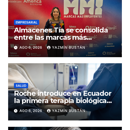
EMPRESARIAL
Almacenes Tía se consolida
entre las marcas más
influyentes del Ecuador
AGO 6, 2026
YAZMÍN BUSTÁN
SALUD
Roche introduce en Ecuador
la primera terapia biológica
de precisión capaz de
AGO 6, 2026
YAZMÍN BUSTÁN
detener el daño renal por
nefritis lúpica