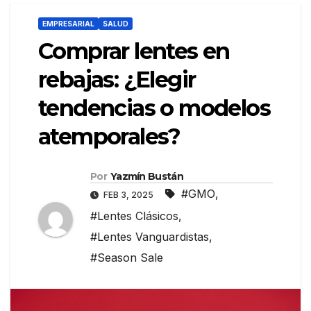
EMPRESARIAL
SALUD
Comprar lentes en
rebajas: ¿Elegir
tendencias o modelos
atemporales?
Por
Yazmín Bustán
#GMO
,
FEB 3, 2025
#Lentes Clásicos
,
#Lentes Vanguardistas
,
#Season Sale