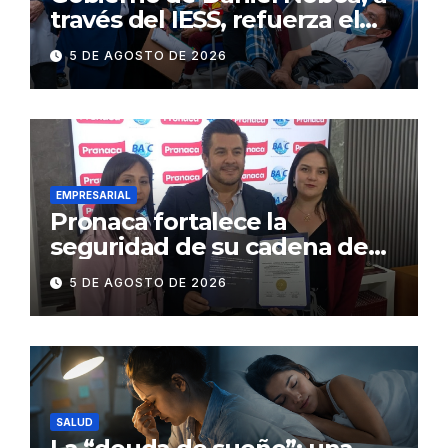
través del IESS, refuerza el
abastecimiento de insulina
5 DE AGOSTO DE 2026
en 86 establecimientos de
salud
EMPRESARIAL
Pronaca fortalece la
seguridad de su cadena de
suministro con certificación
5 DE AGOSTO DE 2026
BASC en dos plantas
SALUD