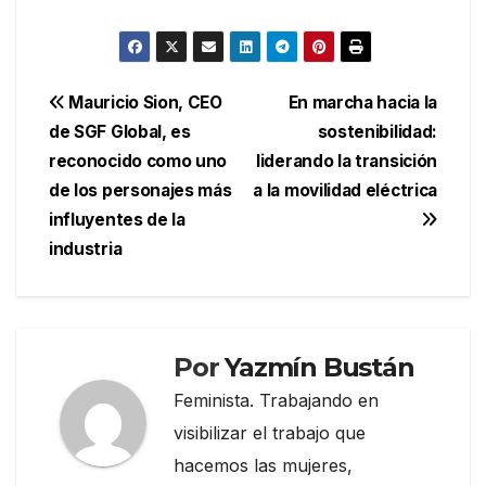
Navegación
Mauricio Sion, CEO
En marcha hacia la
de SGF Global, es
sostenibilidad:
de
reconocido como uno
liderando la transición
entradas
de los personajes más
a la movilidad eléctrica
influyentes de la
industria
Por
Yazmín Bustán
Feminista. Trabajando en
visibilizar el trabajo que
hacemos las mujeres,