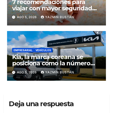
7 recomendaciones para
viajar con mayor seguridad
dentro y fuera del Ecuador
AGO 5, 2026
YAZMÍN BUSTÁN
EMPRESARIAL
VEHÍCULOS
Kia, la marca coreana se
posiciona como la número
uno en ventas de vehículos
AGO 5, 2026
YAZMÍN BUSTÁN
eléctricos en Ecuador
durante julio
Deja una respuesta