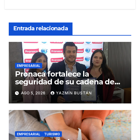
Entrada relacionada
EMPRESARIAL
Pronaca fortalece la
seguridad de su cadena de
suministro con certificación
AGO 5, 2026
YAZMÍN BUSTÁN
BASC en dos plantas
EMPRESARIAL
TURISMO