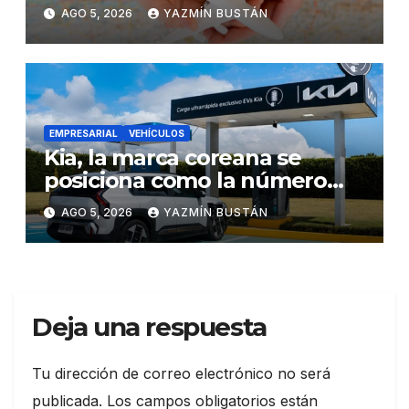
dentro y fuera del Ecuador
AGO 5, 2026
YAZMÍN BUSTÁN
EMPRESARIAL
VEHÍCULOS
Kia, la marca coreana se
posiciona como la número
uno en ventas de vehículos
AGO 5, 2026
YAZMÍN BUSTÁN
eléctricos en Ecuador
durante julio
Deja una respuesta
Tu dirección de correo electrónico no será
publicada.
Los campos obligatorios están