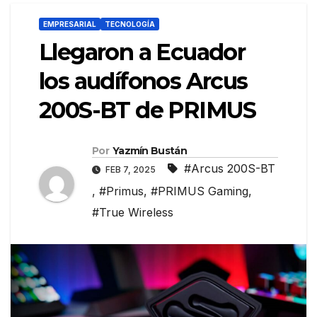
EMPRESARIAL
TECNOLOGÍA
Llegaron a Ecuador
los audífonos Arcus
200S-BT de PRIMUS
Por
Yazmín Bustán
#Arcus 200S-BT
FEB 7, 2025
,
#Primus
,
#PRIMUS Gaming
,
#True Wireless