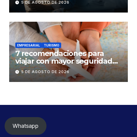
5 DE AGOSTO DE 2026
mental
EMPRESARIAL
TURISMO
7 recomendaciones para
viajar con mayor seguridad
dentro y fuera del Ecuador
5 DE AGOSTO DE 2026
Whatsapp