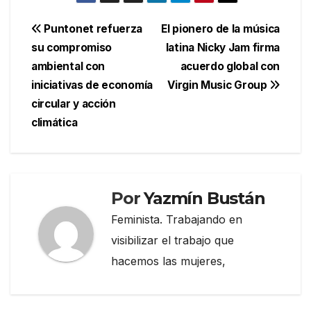
Navegación
Puntonet refuerza
El pionero de la música
su compromiso
latina Nicky Jam firma
de
ambiental con
acuerdo global con
entradas
iniciativas de economía
Virgin Music Group
circular y acción
climática
Por
Yazmín Bustán
Feminista. Trabajando en
visibilizar el trabajo que
hacemos las mujeres,