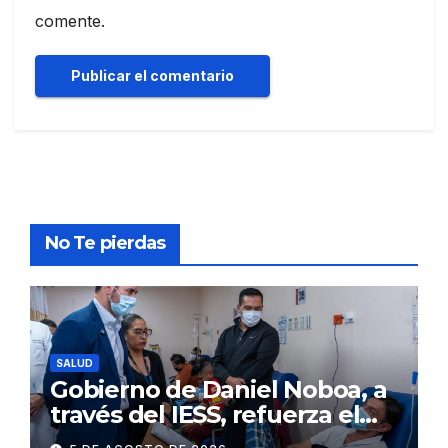
comente.
No Te pierdas
SALUD
Gobierno de Daniel Noboa, a
través del IESS, refuerza el
abastecimiento de insulina