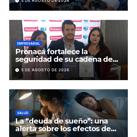
5 DE AGOSTO DE 2026
en 86 establecimientos de
salud
EMPRESARIAL
Pronaca fortalece la
seguridad de su cadena de
suministro con certificación
5 DE AGOSTO DE 2026
BASC en dos plantas
SALUD
La “deuda de sueño”: una
alerta sobre los efectos de
dormir mal en la salud física y