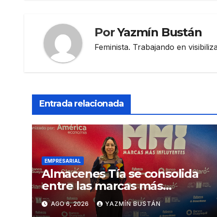
Por
Yazmín Bustán
Feminista. Trabajando en visibili
Entrada relacionada
EMPRESARIAL
Almacenes Tía se consolida
entre las marcas más
influyentes del Ecuador
AGO 6, 2026
YAZMÍN BUSTÁN