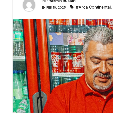
Por
Yazmín Bustán
#Arca Continental
FEB 10, 2025