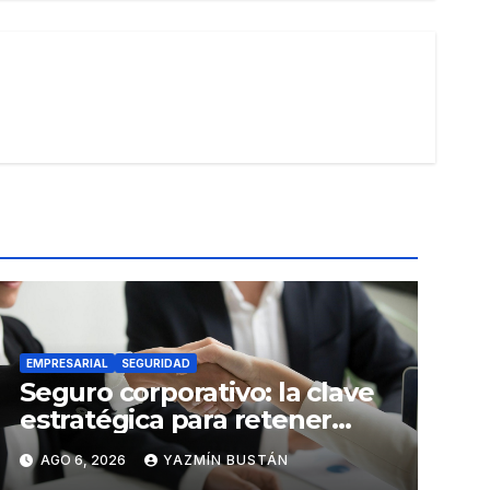
EMPRESARIAL
SEGURIDAD
Seguro corporativo: la clave
estratégica para retener
talento en Ecuador
AGO 6, 2026
YAZMÍN BUSTÁN