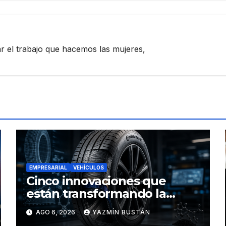
zar el trabajo que hacemos las mujeres,
EMPRESARIAL
VEHÍCULOS
Cinco innovaciones que
están transformando la
industria de los neumáticos y
AGO 6, 2026
YAZMÍN BUSTÁN
redefinen el futuro de la