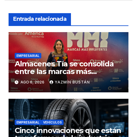
Entrada relacionada
EMPRESARIAL
Almacenes Tía se consolida
entre las marcas más
influyentes del Ecuador
AGO 6, 2026
YAZMÍN BUSTÁN
EMPRESARIAL
VEHÍCULOS
Cinco innovaciones que están