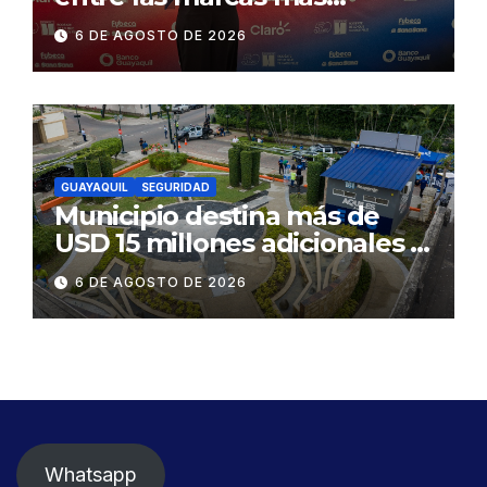
influyentes del Ecuador
6 DE AGOSTO DE 2026
GUAYAQUIL
SEGURIDAD
Municipio destina más de
USD 15 millones adicionales a
SEGURA EP para fortalecer la
6 DE AGOSTO DE 2026
seguridad ciudadana
Whatsapp