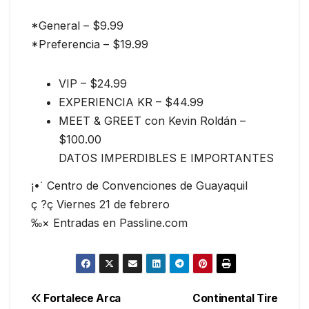
*General – $9.99
*Preferencia – $19.99
VIP – $24.99
EXPERIENCIA KR – $44.99
MEET & GREET con Kevin Roldán –
$100.00
DATOS IMPERDIBLES E IMPORTANTES
¡•˙ Centro de Convenciones de Guayaquil
ç ?ç Viernes 21 de febrero
‰× Entradas en Passline.com
Navegación
Fortalece Arca
Continental Tire