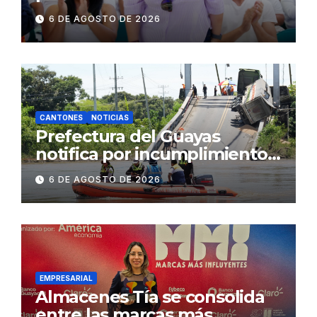
fenómeno de El Niño:
6 DE AGOSTO DE 2026
Gobierno Nacional capacita a
2.500 jóvenes
CANTONES
NOTICIAS
Prefectura del Guayas
notifica por incumplimiento
contractual a la
6 DE AGOSTO DE 2026
Concesionaria CONORTE y
exige celeridad en
desmontaje del puente
Gonzalo Icaza Cornejo, en
Daule
EMPRESARIAL
Almacenes Tía se consolida
entre las marcas más