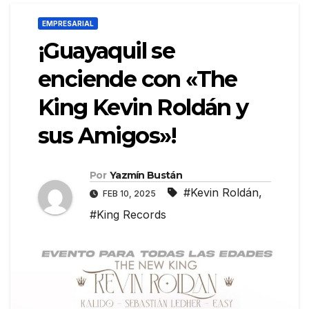
EMPRESARIAL
¡Guayaquil se
enciende con «The
King Kevin Roldán y
sus Amigos»!
Por
Yazmín Bustán
#Kevin Roldán
,
FEB 10, 2025
#King Records