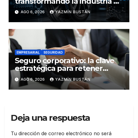
transformando la industria de
los neumáticos y redefinen el
AGO 6, 2026
YAZMÍN BUSTÁN
futuro de la movilidad
EMPRESARIAL
SEGURIDAD
Seguro corporativo: la clave
estratégica para retener
talento en Ecuador
AGO 6, 2026
YAZMÍN BUSTÁN
Deja una respuesta
Tu dirección de correo electrónico no será