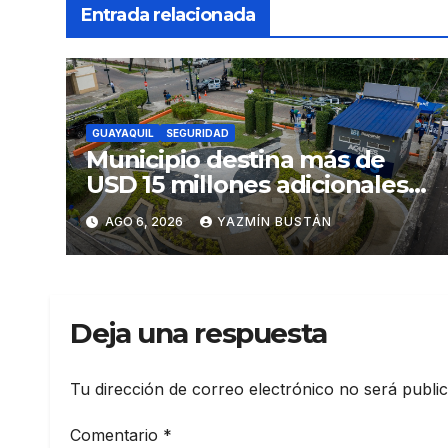
Entrada relacionada
GUAYAQUIL
SEGURIDAD
Municipio destina más de
USD 15 millones adicionales a
SEGURA EP para fortalecer la
AGO 6, 2026
YAZMÍN BUSTÁN
seguridad ciudadana
Deja una respuesta
Tu dirección de correo electrónico no será publi
Comentario
*