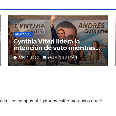
GUAYAQUIL
Cynthia Viteri lidera la
intención de voto mientras
Andrés Guschmer muestra
AGO 4, 2026
YAZMÍN BUSTÁN
un destacado crecimiento,
según AtlasIntel
cada.
Los campos obligatorios están marcados con
*