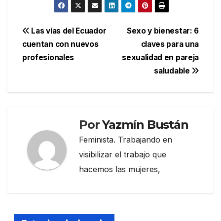
Navegación
Las vías del Ecuador
Sexo y bienestar: 6
cuentan con nuevos
claves para una
de
profesionales
sexualidad en pareja
entradas
saludable
Por
Yazmín Bustán
Feminista. Trabajando en
visibilizar el trabajo que
hacemos las mujeres,