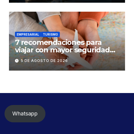
EMPRESARIAL
TURISMO
7 recomendaciones para
viajar con mayor seguridad
dentro y fuera del Ecuador
5 DE AGOSTO DE 2026
Whatsapp