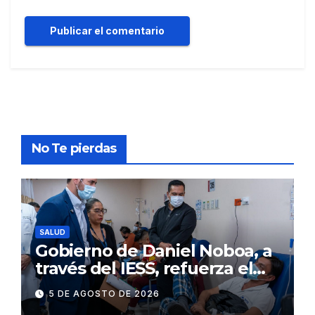
No Te pierdas
SALUD
Gobierno de Daniel Noboa, a
través del IESS, refuerza el
abastecimiento de insulina
5 DE AGOSTO DE 2026
en 86 establecimientos de