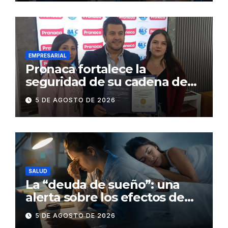
salud
EMPRESARIAL
Pronaca fortalece la
seguridad de su cadena de
suministro con certificación
5 DE AGOSTO DE 2026
BASC en dos plantas
SALUD
La “deuda de sueño”: una
alerta sobre los efectos de
dormir mal en la salud física y
5 DE AGOSTO DE 2026
mental