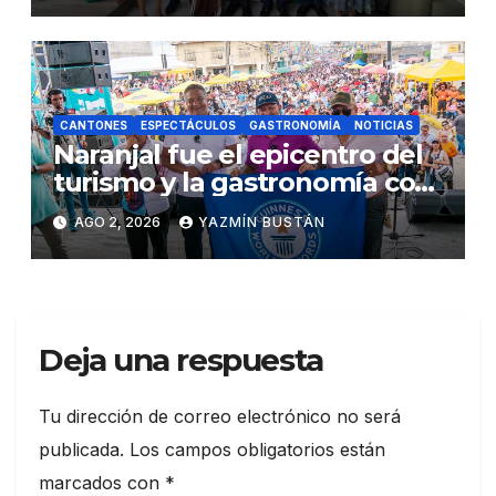
CANTONES
ESPECTÁCULOS
GASTRONOMÍA
NOTICIAS
Naranjal fue el epicentro del
turismo y la gastronomía con
el Festival del Cangrejo Rojo
AGO 2, 2026
YAZMÍN BUSTÁN
2026
Deja una respuesta
Tu dirección de correo electrónico no será
publicada.
Los campos obligatorios están
marcados con
*