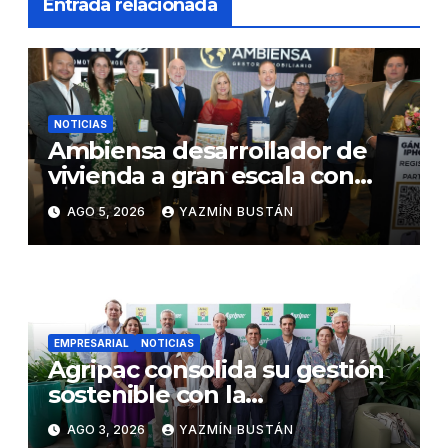
Entrada relacionada
NOTICIAS
Ambiensa desarrollador de
vivienda a gran escala con
estándares internacionales
AGO 5, 2026
YAZMÍN BUSTÁN
de sostenibilidad
EMPRESARIAL
NOTICIAS
Agripac consolida su gestión
sostenible con la
presentación de su octava
AGO 3, 2026
YAZMÍN BUSTÁN
Memoria de Sostenibilidad