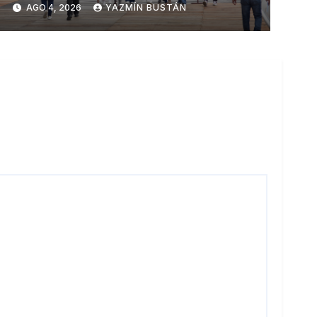
AGO 4, 2026
YAZMÍN BUSTÁN
renovada