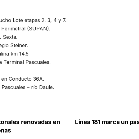
cho Lote etapas 2, 3, 4 y 7.
 Perimetral (SUPAN).
 Sexta.
egio Steiner.
alina km 14.5
a Terminal Pascuales.
a en Conducto 36A.
 Pascuales – río Daule.
tonales renovadas en
Línea 181 marca un pa
onas