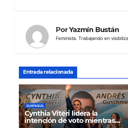
entradas
Por
Yazmín Bustán
Feminista. Trabajando en visibili
Entrada relacionada
GUAYAQUIL
Cynthia Viteri lidera la
intención de voto mientras
Andrés Guschmer muestra