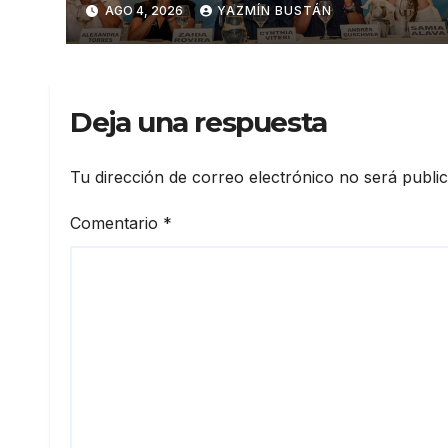
AGO 4, 2026
YAZMÍN BUSTÁN
un destacado crecimiento,
según AtlasIntel
Deja una respuesta
Tu dirección de correo electrónico no será publi
Comentario
*