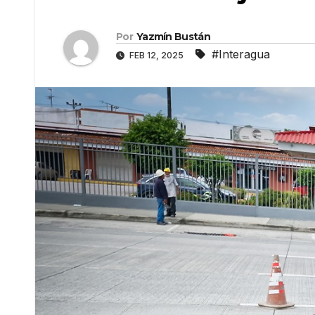
Por
Yazmín Bustán
#Interagua
FEB 12, 2025