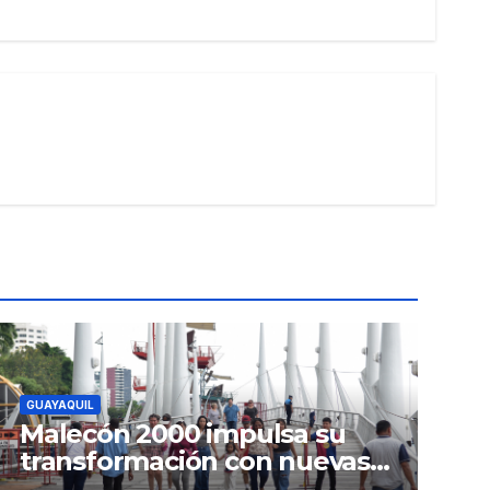
GUAYAQUIL
Malecón 2000 impulsa su
transformación con nuevas
inversiones y una oferta