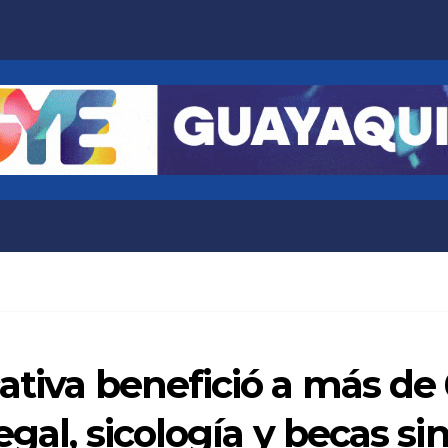
ativa benefició a más de
egal, sicología y becas si