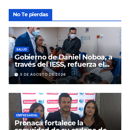
No Te pierdas
SALUD
Gobierno de Daniel Noboa, a
través del IESS, refuerza el
abastecimiento de insulina
5 DE AGOSTO DE 2026
en 86 establecimientos de
salud
EMPRESARIAL
Pronaca fortalece la