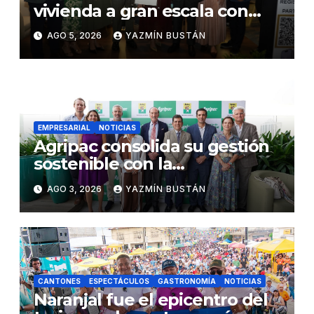
vivienda a gran escala con
estándares internacionales
AGO 5, 2026
YAZMÍN BUSTÁN
de sostenibilidad
EMPRESARIAL
NOTICIAS
Agripac consolida su gestión
sostenible con la
presentación de su octava
AGO 3, 2026
YAZMÍN BUSTÁN
Memoria de Sostenibilidad
CANTONES
ESPECTÁCULOS
GASTRONOMÍA
NOTICIAS
Naranjal fue el epicentro del