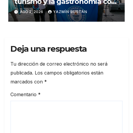
turismo y la gastronomía con
el Festival del Cangrejo Rojo
AGO 2, 2026
YAZMÍN BUSTÁN
2026
Deja una respuesta
Tu dirección de correo electrónico no será
publicada.
Los campos obligatorios están
marcados con
*
Comentario
*