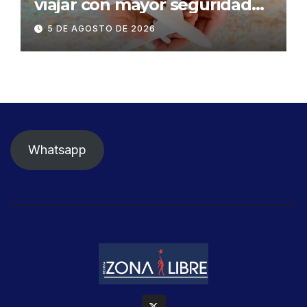
viajar con mayor seguridad
dentro y fuera del Ecuador
5 DE AGOSTO DE 2026
Whatsapp