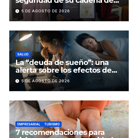
seguridad de su cadena de
suministro con certificación
5 DE AGOSTO DE 2026
BASC en dos plantas
SALUD
La “deuda de sueño”: una
alerta sobre los efectos de
dormir mal en la salud física y
5 DE AGOSTO DE 2026
mental
EMPRESARIAL
TURISMO
7 recomendaciones para