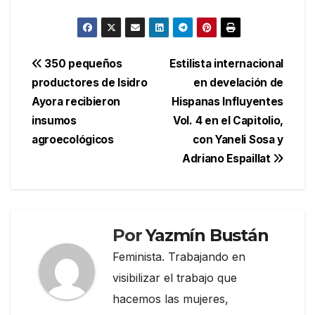
Navegación
350 pequeños
Estilista internacional
productores de Isidro
en develación de
de
Ayora recibieron
Hispanas Influyentes
entradas
insumos
Vol. 4 en el Capitolio,
agroecológicos
con Yaneli Sosa y
Adriano Espaillat
Por
Yazmín Bustán
Feminista. Trabajando en
visibilizar el trabajo que
hacemos las mujeres,