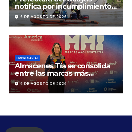
notifica por incumplimiento
contractual a la
6 DE AGOSTO DE 2026
Concesionaria CONORTE y
exige celeridad en
desmontaje del puente
Gonzalo Icaza Cornejo, en
Daule
EMPRESARIAL
Almacenes Tía se consolida
entre las marcas más
influyentes del Ecuador
6 DE AGOSTO DE 2026