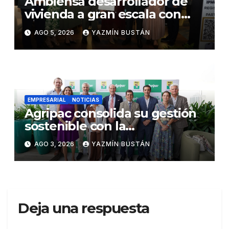
Ambiensa desarrollador de
vivienda a gran escala con
estándares internacionales
AGO 5, 2026
YAZMÍN BUSTÁN
de sostenibilidad
EMPRESARIAL
NOTICIAS
Agripac consolida su gestión
sostenible con la
presentación de su octava
AGO 3, 2026
YAZMÍN BUSTÁN
Memoria de Sostenibilidad
Deja una respuesta