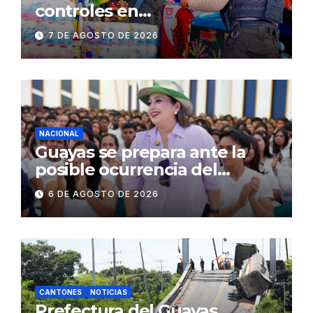
controles en
establecimientos y espacios
7 DE AGOSTO DE 2026
públicos de Pichincha: 684
operativos en zonas
comerciales y de
concurrencia
NACIONAL
Guayas se prepara ante la
posible ocurrencia del
fenómeno de El Niño:
6 DE AGOSTO DE 2026
Gobierno Nacional capacita a
2.500 jóvenes
CANTONES
NOTICIAS
Prefectura del Guayas