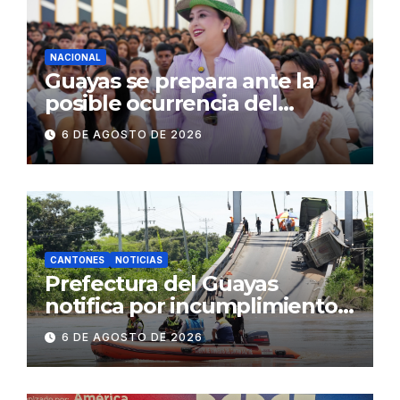
concurrencia
NACIONAL
Guayas se prepara ante la
posible ocurrencia del
fenómeno de El Niño:
6 DE AGOSTO DE 2026
Gobierno Nacional capacita a
2.500 jóvenes
CANTONES
NOTICIAS
Prefectura del Guayas
notifica por incumplimiento
contractual a la
6 DE AGOSTO DE 2026
Concesionaria CONORTE y
exige celeridad en
desmontaje del puente