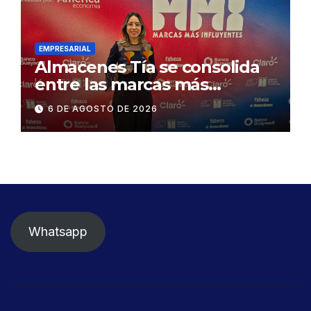
Gonzalo Icaza Cornejo, en
Daule
EMPRESARIAL
Almacenes Tía se consolida
entre las marcas más
influyentes del Ecuador
6 DE AGOSTO DE 2026
Whatsapp