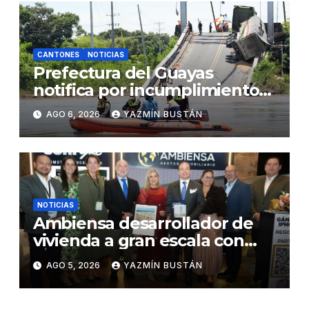
CANTONES
NOTICIAS
Prefectura del Guayas
notifica por incumplimiento
contractual a la Concesionaria
AGO 6, 2026
YAZMÍN BUSTÁN
CONORTE y exige celeridad
en desmontaje del puente
Gonzalo Icaza Cornejo, en
Daule
NOTICIAS
Ambiensa desarrollador de
vivienda a gran escala con
estándares internacionales
AGO 5, 2026
YAZMÍN BUSTÁN
de sostenibilidad