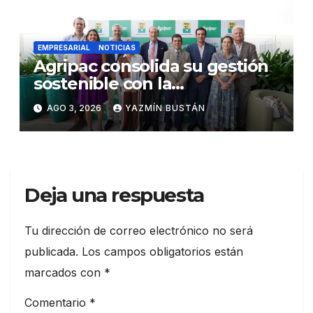
EMPRESARIAL
NOTICIAS
Agripac consolida su gestión
sostenible con la
presentación de su octava
AGO 3, 2026
YAZMÍN BUSTÁN
Memoria de Sostenibilidad
Deja una respuesta
Tu dirección de correo electrónico no será
publicada.
Los campos obligatorios están
marcados con
*
Comentario
*