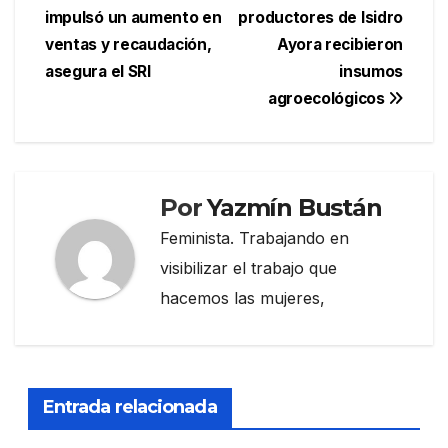
impulsó un aumento en
productores de Isidro
de
ventas y recaudación,
Ayora recibieron
entradas
asegura el SRI
insumos
agroecológicos
Por
Yazmín Bustán
Feminista. Trabajando en
visibilizar el trabajo que
hacemos las mujeres,
Entrada relacionada