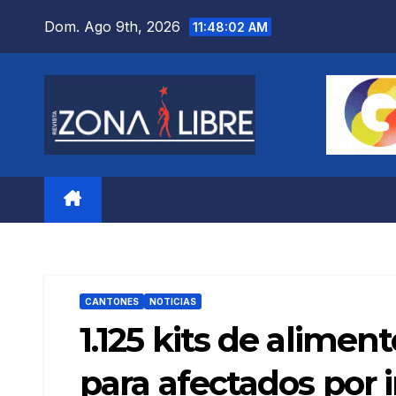
Saltar
Dom. Ago 9th, 2026
11:48:03 AM
al
contenido
CANTONES
NOTICIAS
1.125 kits de alimen
para afectados por