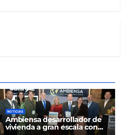
NOTICIAS
Ambiensa desarrollador de
vivienda a gran escala con
estándares internacionales