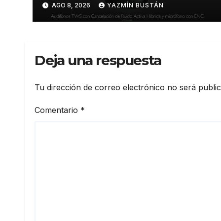
AGO 8, 2026
YAZMÍN BUSTÁN
inteligente y control táctil
Deja una respuesta
Tu dirección de correo electrónico no será publi
Comentario
*