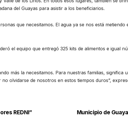
 Valle de los Lirios. En todos esos lugares, también se br
adana del Guayas para asistir a los beneficiarios.
sonas que necesitamos. El agua ya se nos está metiendo e
ideró el equipo que entregó 325 kits de alimentos e igual nú
do más la necesitamos. Para nuestras familias, significa un
 no olvidarse de nosotros en estos tiempos duros”, expresó 
bores REDNI”
Municipio de Guayaq