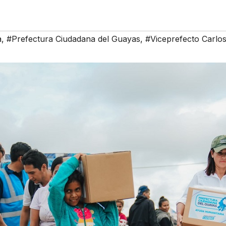
a
,
#Prefectura Ciudadana del Guayas
,
#Viceprefecto Carlo