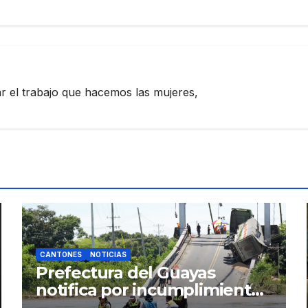
zar el trabajo que hacemos las mujeres,
CANTONES
NOTICIAS
Prefectura del Guayas
notifica por incumplimiento
contractual a la