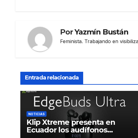
entradas
Por
Yazmín Bustán
Feminista. Trabajando en visibili
Entrada relacionada
NOTICIAS
Klip Xtreme presenta en
Ecuador los audífonos
DynaBuds con sonido