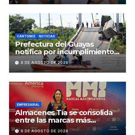
2.500 jóvenes
CANTONES
NOTICIAS
Prefectura del Guayas
notifica por incumplimiento
contractual a la
6 DE AGOSTO DE 2026
Concesionaria CONORTE y
exige celeridad en
desmontaje del puente
Gonzalo Icaza Cornejo, en
Daule
EMPRESARIAL
Almacenes Tía se consolida
entre las marcas más
influyentes del Ecuador
6 DE AGOSTO DE 2026