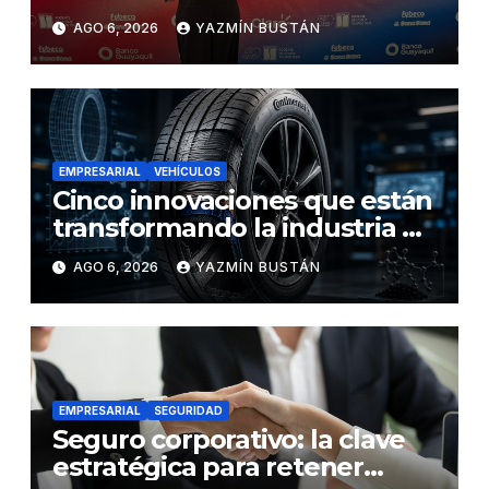
influyentes del Ecuador
AGO 6, 2026
YAZMÍN BUSTÁN
EMPRESARIAL
VEHÍCULOS
Cinco innovaciones que están
transformando la industria de
los neumáticos y redefinen el
AGO 6, 2026
YAZMÍN BUSTÁN
futuro de la movilidad
EMPRESARIAL
SEGURIDAD
Seguro corporativo: la clave
estratégica para retener