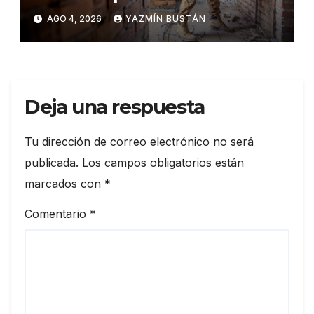
ventas superan los USD
AGO 4, 2026
YAZMÍN BUSTÁN
25.600 millones y crecen
16,7% en julio
Deja una respuesta
Tu dirección de correo electrónico no será
publicada.
Los campos obligatorios están
marcados con
*
Comentario
*