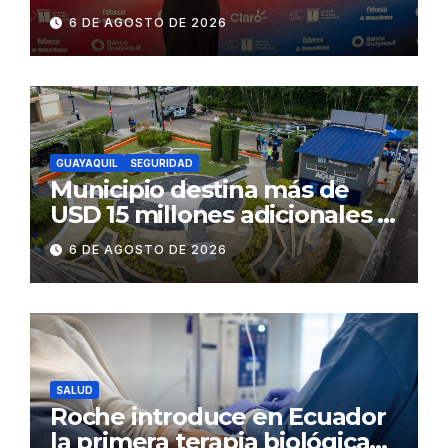
influyentes del Ecuador
6 DE AGOSTO DE 2026
GUAYAQUIL
SEGURIDAD
Municipio destina más de
USD 15 millones adicionales a
SEGURA EP para fortalecer la
6 DE AGOSTO DE 2026
seguridad ciudadana
SALUD
Roche introduce en Ecuador
la primera terapia biológica