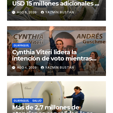
USD 15 millones adicionales a
SEGURA EP para fortalecer la
AGO 6, 2026
YAZMÍN BUSTÁN
seguridad ciudadana
GUAYAQUIL
Cynthia Viteri lidera la
intención de voto mientras
Andrés Guschmer muestra
AGO 4, 2026
YAZMÍN BUSTÁN
un destacado crecimiento,
según AtlasIntel
GUAYAQUIL
SALUD
Más de 2,7 millones de