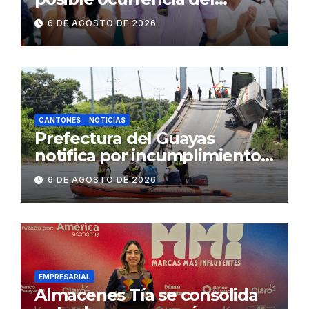
fenómeno de El Niño:
6 DE AGOSTO DE 2026
Gobierno Nacional capacita a
2.500 jóvenes
CANTONES
NOTICIAS
Prefectura del Guayas
notifica por incumplimiento
contractual a la
6 DE AGOSTO DE 2026
Concesionaria CONORTE y
exige celeridad en
desmontaje del puente
Gonzalo Icaza Cornejo, en
Daule
EMPRESARIAL
Almacenes Tía se consolida