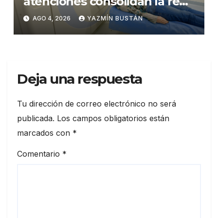
atenciones consolidan la red
municipal de salud
AGO 4, 2026
YAZMÍN BUSTÁN
Deja una respuesta
Tu dirección de correo electrónico no será
publicada.
Los campos obligatorios están
marcados con
*
Comentario
*