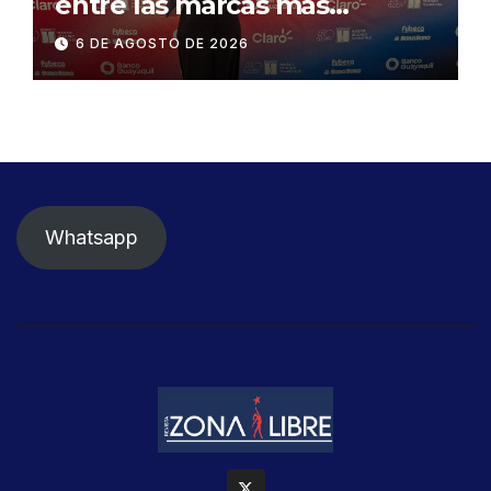
entre las marcas más
influyentes del Ecuador
6 DE AGOSTO DE 2026
Whatsapp