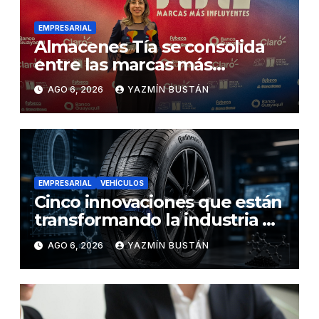
EMPRESARIAL
Almacenes Tía se consolida
entre las marcas más
influyentes del Ecuador
AGO 6, 2026
YAZMÍN BUSTÁN
EMPRESARIAL
VEHÍCULOS
Cinco innovaciones que están
transformando la industria de
los neumáticos y redefinen el
AGO 6, 2026
YAZMÍN BUSTÁN
futuro de la movilidad