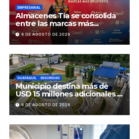
EMPRESARIAL
Almacenes Tía se consolida
entre las marcas más
influyentes del Ecuador
6 DE AGOSTO DE 2026
GUAYAQUIL
SEGURIDAD
Municipio destina más de
USD 15 millones adicionales a
SEGURA EP para fortalecer la
6 DE AGOSTO DE 2026
seguridad ciudadana