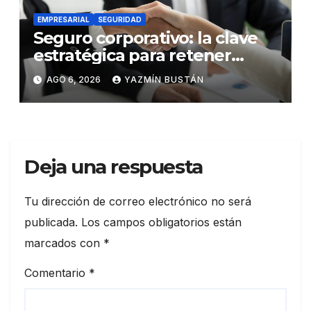
EMPRESARIAL
SEGURIDAD
Seguro corporativo: la clave
estratégica para retener
talento en Ecuador
AGO 6, 2026
YAZMÍN BUSTÁN
Deja una respuesta
Tu dirección de correo electrónico no será
publicada.
Los campos obligatorios están
marcados con
*
Comentario
*