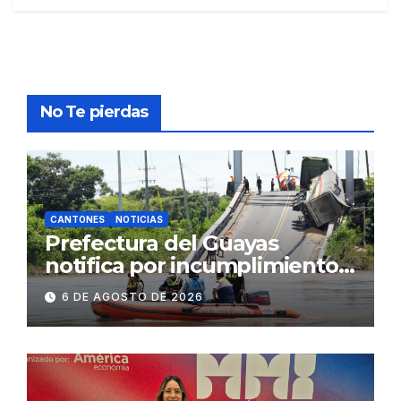
No Te pierdas
CANTONES
NOTICIAS
Prefectura del Guayas
notifica por incumplimiento
contractual a la
6 DE AGOSTO DE 2026
Concesionaria CONORTE y
exige celeridad en
desmontaje del puente
Gonzalo Icaza Cornejo, en
Daule