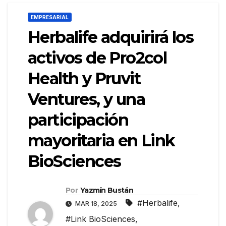
EMPRESARIAL
Herbalife adquirirá los
activos de Pro2col
Health y Pruvit
Ventures, y una
participación
mayoritaria en Link
BioSciences
Por
Yazmín Bustán
#Herbalife
,
MAR 18, 2025
#Link BioSciences
,