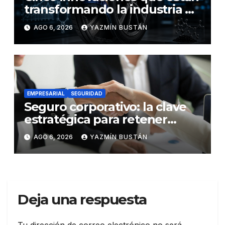
transformando la industria de
los neumáticos y redefinen el
AGO 6, 2026
YAZMÍN BUSTÁN
futuro de la movilidad
EMPRESARIAL
SEGURIDAD
Seguro corporativo: la clave
estratégica para retener
talento en Ecuador
AGO 6, 2026
YAZMÍN BUSTÁN
Deja una respuesta