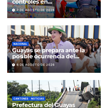
controles en
establecimientos y espacios
7 DE AGOSTO DE 2026
públicos de Pichincha: 684
operativos en zonas
comerciales y de
concurrencia
NACIONAL
Guayas se prepara ante la
posible ocurrencia del
fenómeno de El Niño:
6 DE AGOSTO DE 2026
Gobierno Nacional capacita a
2.500 jóvenes
CANTONES
NOTICIAS
Prefectura del Guayas