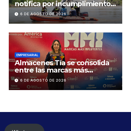
notifica por incumplimiento
contractual a la
6 DE AGOSTO DE 2026
Concesionaria CONORTE y
exige celeridad en
desmontaje del puente
Gonzalo Icaza Cornejo, en
Daule
EMPRESARIAL
Almacenes Tía se consolida
entre las marcas más
influyentes del Ecuador
6 DE AGOSTO DE 2026