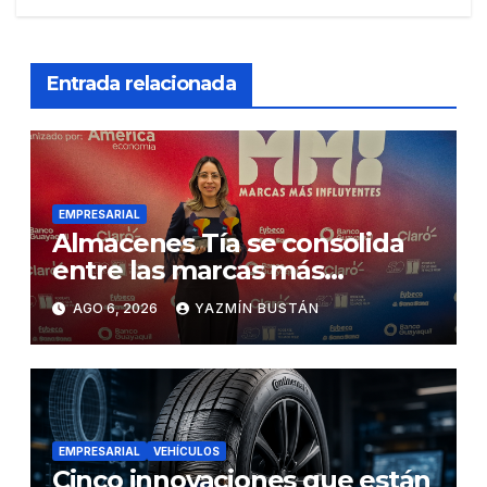
Entrada relacionada
EMPRESARIAL
Almacenes Tía se consolida
entre las marcas más
influyentes del Ecuador
AGO 6, 2026
YAZMÍN BUSTÁN
EMPRESARIAL
VEHÍCULOS
Cinco innovaciones que están