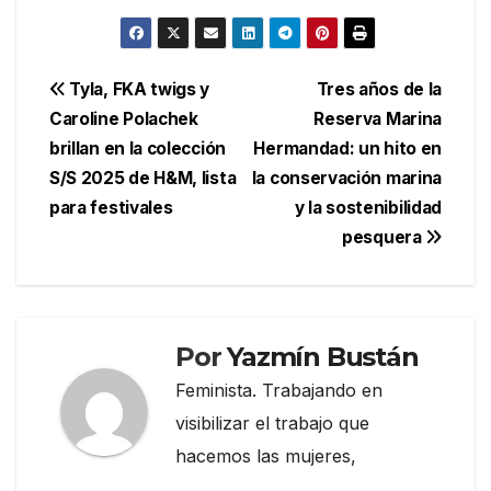
Navegación
Tyla, FKA twigs y
Tres años de la
Caroline Polachek
Reserva Marina
de
brillan en la colección
Hermandad: un hito en
entradas
S/S 2025 de H&M, lista
la conservación marina
para festivales
y la sostenibilidad
pesquera
Por
Yazmín Bustán
Feminista. Trabajando en
visibilizar el trabajo que
hacemos las mujeres,