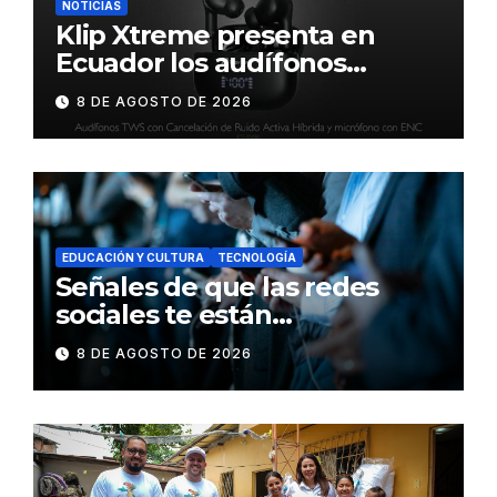
NOTICIAS
Klip Xtreme presenta en
Ecuador los audífonos
DynaBuds con sonido
8 DE AGOSTO DE 2026
inteligente y control táctil
EDUCACIÓN Y CULTURA
TECNOLOGÍA
Señales de que las redes
sociales te están
consumiendo
8 DE AGOSTO DE 2026