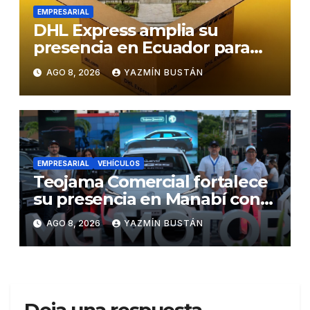
EMPRESARIAL
DHL Express amplia su
presencia en Ecuador para
responder al crecimiento de
AGO 8, 2026
YAZMÍN BUSTÁN
las exportaciones
EMPRESARIAL
VEHÍCULOS
Teojama Comercial fortalece
su presencia en Manabí con
una apuesta por la movilidad
AGO 8, 2026
YAZMÍN BUSTÁN
híbrida y eléctrica durante
ExpoAuto del Pacífico 2026
Deja una respuesta