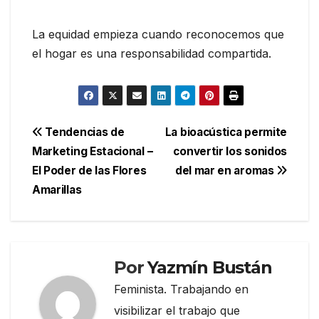
La equidad empieza cuando reconocemos que
el hogar es una responsabilidad compartida.
Navegación
Tendencias de
La bioacústica permite
Marketing Estacional –
convertir los sonidos
de
El Poder de las Flores
del mar en aromas
entradas
Amarillas
Por
Yazmín Bustán
Feminista. Trabajando en
visibilizar el trabajo que