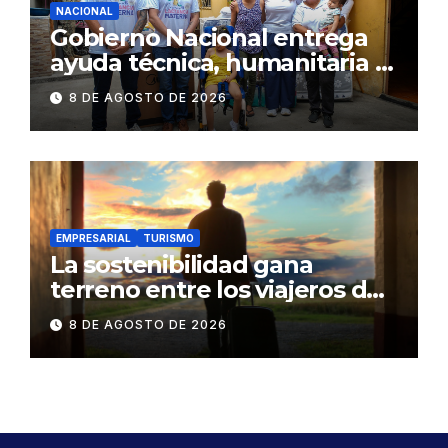
NACIONAL
Gobierno Nacional entrega
ayuda técnica, humanitaria y
Bono Joaquín Gallegos Lara a
8 DE AGOSTO DE 2026
familia en situación de
vulnerabilidad
EMPRESARIAL
TURISMO
La sostenibilidad gana
terreno entre los viajeros de
negocios
8 DE AGOSTO DE 2026