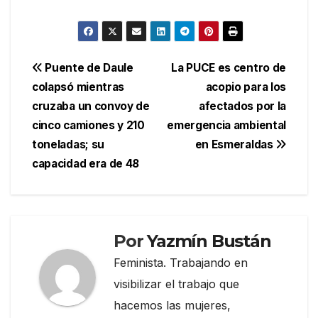
Navegación
Puente de Daule
La PUCE es centro de
colapsó mientras
acopio para los
de
cruzaba un convoy de
afectados por la
entradas
cinco camiones y 210
emergencia ambiental
toneladas; su
en Esmeraldas
capacidad era de 48
Por
Yazmín Bustán
Feminista. Trabajando en
visibilizar el trabajo que
hacemos las mujeres,