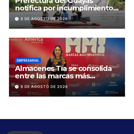
Prefectura del Guayas
notifica por incumplimiento
contractual a la
6 DE AGOSTO DE 2026
Concesionaria CONORTE y
exige celeridad en
desmontaje del puente
Gonzalo Icaza Cornejo, en
Daule
EMPRESARIAL
Almacenes Tía se consolida
entre las marcas más
influyentes del Ecuador
6 DE AGOSTO DE 2026