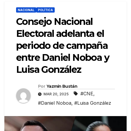
NACIONAL
POLÍTICA
Consejo Nacional
Electoral adelanta el
periodo de campaña
entre Daniel Noboa y
Luisa González
Por
Yazmín Bustán
#CNE
,
MAR 20, 2025
#Daniel Noboa
,
#Luisa González