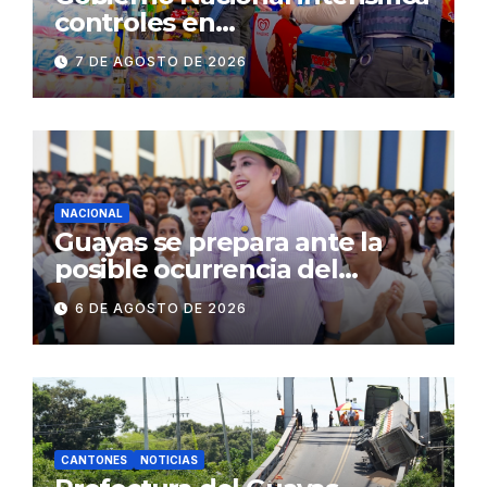
controles en
establecimientos y espacios
7 DE AGOSTO DE 2026
públicos de Pichincha: 684
operativos en zonas
comerciales y de
concurrencia
NACIONAL
Guayas se prepara ante la
posible ocurrencia del
fenómeno de El Niño:
6 DE AGOSTO DE 2026
Gobierno Nacional capacita a
2.500 jóvenes
CANTONES
NOTICIAS