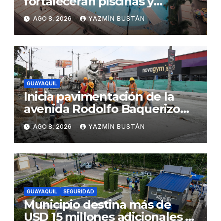
fortalecerán piscinas y
parques acuáticos
AGO 8, 2026
YAZMÍN BUSTÁN
municipales
GUAYAQUIL
Inicia pavimentación de la
avenida Rodolfo Baquerizo
Nazur como parte de la
AGO 8, 2026
YAZMÍN BUSTÁN
Renovación Urbana
GUAYAQUIL
SEGURIDAD
Municipio destina más de
USD 15 millones adicionales a