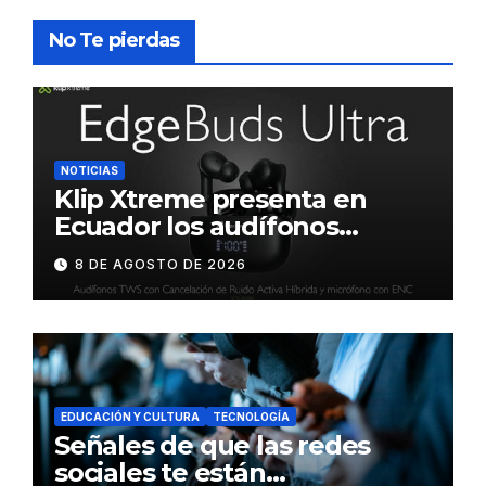
No Te pierdas
NOTICIAS
Klip Xtreme presenta en
Ecuador los audífonos
DynaBuds con sonido
8 DE AGOSTO DE 2026
inteligente y control táctil
EDUCACIÓN Y CULTURA
TECNOLOGÍA
Señales de que las redes
sociales te están