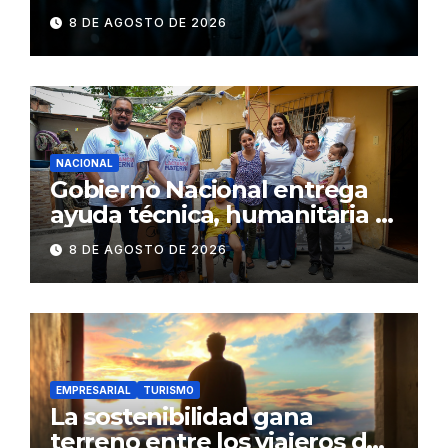
consumiendo
8 DE AGOSTO DE 2026
NACIONAL
Gobierno Nacional entrega
ayuda técnica, humanitaria y
Bono Joaquín Gallegos Lara a
8 DE AGOSTO DE 2026
familia en situación de
vulnerabilidad
EMPRESARIAL
TURISMO
La sostenibilidad gana
terreno entre los viajeros de