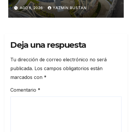
SEGURA EP para fortalecer la
AGO 6, 2026
YAZMÍN BUSTÁN
seguridad ciudadana
Deja una respuesta
Tu dirección de correo electrónico no será
publicada.
Los campos obligatorios están
marcados con
*
Comentario
*