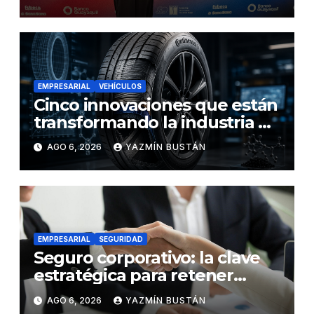
EMPRESARIAL
VEHÍCULOS
Cinco innovaciones que están
transformando la industria de
los neumáticos y redefinen el
AGO 6, 2026
YAZMÍN BUSTÁN
futuro de la movilidad
EMPRESARIAL
SEGURIDAD
Seguro corporativo: la clave
estratégica para retener
talento en Ecuador
AGO 6, 2026
YAZMÍN BUSTÁN