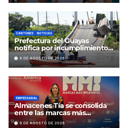
2.500 jóvenes
CANTONES
NOTICIAS
Prefectura del Guayas
notifica por incumplimiento
contractual a la
6 DE AGOSTO DE 2026
Concesionaria CONORTE y
exige celeridad en
desmontaje del puente
Gonzalo Icaza Cornejo, en
Daule
EMPRESARIAL
Almacenes Tía se consolida
entre las marcas más
influyentes del Ecuador
6 DE AGOSTO DE 2026