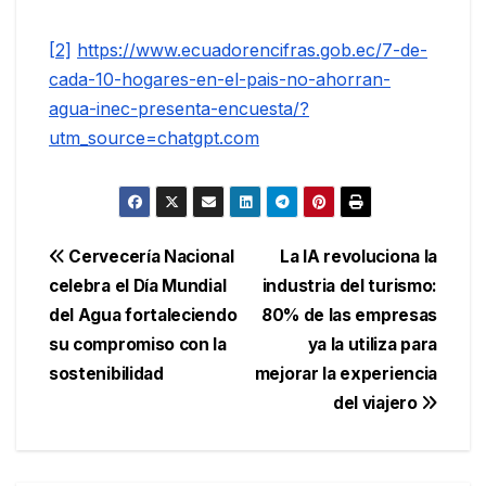
[2]
https://www.ecuadorencifras.gob.ec/7-de-
cada-10-hogares-en-el-pais-no-ahorran-
agua-inec-presenta-encuesta/?
utm_source=chatgpt.com
Navegación
Cervecería Nacional
La IA revoluciona la
celebra el Día Mundial
industria del turismo:
de
del Agua fortaleciendo
80% de las empresas
entradas
su compromiso con la
ya la utiliza para
sostenibilidad
mejorar la experiencia
del viajero