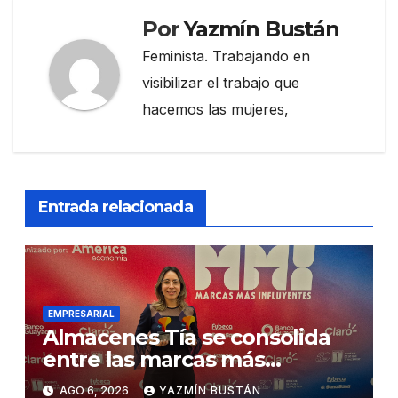
Por
Yazmín Bustán
Feminista. Trabajando en
visibilizar el trabajo que
hacemos las mujeres,
Entrada relacionada
EMPRESARIAL
Almacenes Tía se consolida
entre las marcas más
influyentes del Ecuador
AGO 6, 2026
YAZMÍN BUSTÁN