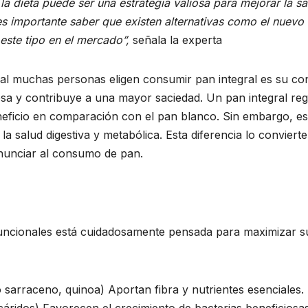
la dieta puede ser una estrategia valiosa para mejorar la s
s importante saber que existen alternativas como el nuevo
este tipo en el mercado”
,
señala la experta
ual muchas personas eligen consumir pan integral es su cont
osa y contribuye a una mayor saciedad. Un pan integral re
neficio en comparación con el pan blanco. Sin embargo, e
 la salud digestiva y metabólica. Esta diferencia lo convie
enunciar al consumo de pan.
funcionales está cuidadosamente pensada para maximizar su
 sarraceno, quinoa) Aportan fibra y nutrientes esenciales.
acáridos) Favorecen el crecimiento de bacterias beneficiosas