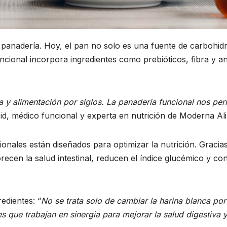
a panadería. Hoy, el pan no solo es una fuente de carbohid
uncional incorpora ingredientes como prebióticos, fibra y an
ra y alimentación por siglos. La panadería funcional nos per
r Eid, médico funcional y experta en nutrición de Moderna Al
ionales están diseñados para optimizar la nutrición. Gracias 
recen la salud intestinal, reducen el índice glucémico y c
redientes: “
No se trata solo de cambiar la harina blanca por 
s que trabajan en sinergia para mejorar la salud digestiva 