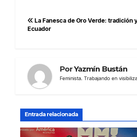
Navegación
La Fanesca de Oro Verde: tradición 
Ecuador
de
entradas
Por
Yazmín Bustán
Feminista. Trabajando en visibili
Entrada relacionada