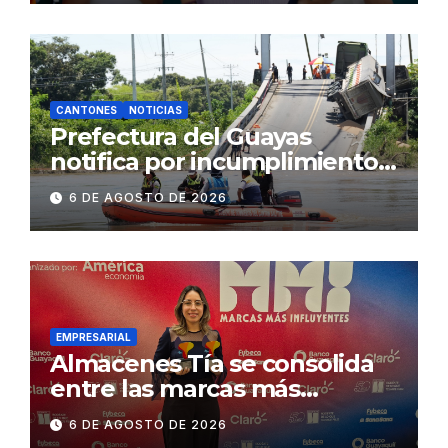
2.500 jóvenes
CANTONES
NOTICIAS
Prefectura del Guayas
notifica por incumplimiento
contractual a la
6 DE AGOSTO DE 2026
Concesionaria CONORTE y
exige celeridad en
desmontaje del puente
Gonzalo Icaza Cornejo, en
Daule
EMPRESARIAL
Almacenes Tía se consolida
entre las marcas más
influyentes del Ecuador
6 DE AGOSTO DE 2026