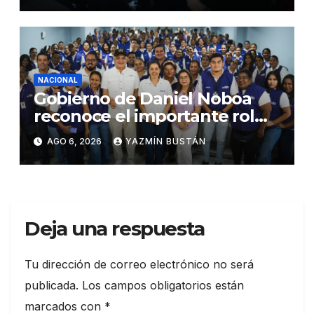
millones en financiamiento
NACIONAL
Gobierno de Daniel Noboa
reconoce el importante rol
que cumplen educadoras del
AGO 6, 2026
YAZMÍN BUSTÁN
servicio Creciendo con
Nuestros Hijos en beneficio
de la niñez
Deja una respuesta
Tu dirección de correo electrónico no será
publicada.
Los campos obligatorios están
marcados con
*