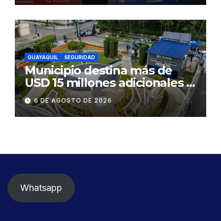
GUAYAQUIL
SEGURIDAD
Municipio destina más de
USD 15 millones adicionales a
SEGURA EP para fortalecer la
6 DE AGOSTO DE 2026
seguridad ciudadana
Whatsapp