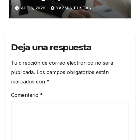
talento en Ecuador
AGO 6, 2026
YAZMÍN BUSTÁN
Deja una respuesta
Tu dirección de correo electrónico no será
publicada.
Los campos obligatorios están
marcados con
*
Comentario
*