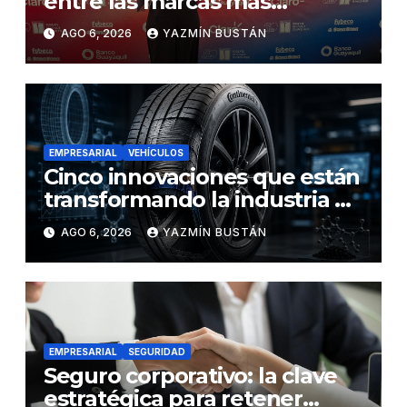
entre las marcas más
influyentes del Ecuador
AGO 6, 2026
YAZMÍN BUSTÁN
EMPRESARIAL
VEHÍCULOS
Cinco innovaciones que están
transformando la industria de
los neumáticos y redefinen el
AGO 6, 2026
YAZMÍN BUSTÁN
futuro de la movilidad
EMPRESARIAL
SEGURIDAD
Seguro corporativo: la clave
estratégica para retener