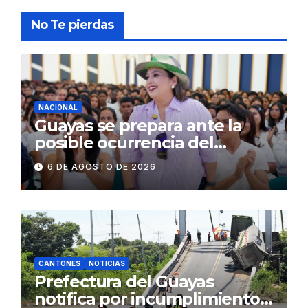
No Te pierdas
NACIONAL
Guayas se prepara ante la
posible ocurrencia del
fenómeno de El Niño:
6 DE AGOSTO DE 2026
Gobierno Nacional capacita a
2.500 jóvenes
CANTONES
NOTICIAS
Prefectura del Guayas
notifica por incumplimiento