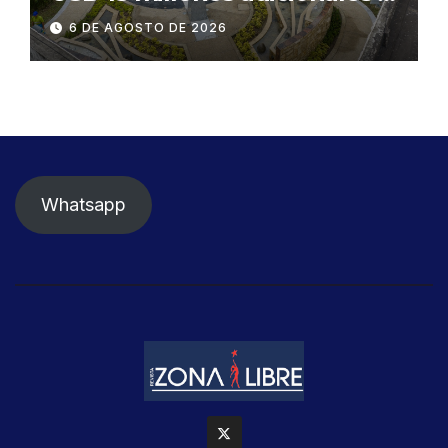
SEGURA EP para fortalecer la
6 DE AGOSTO DE 2026
seguridad ciudadana
Whatsapp