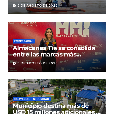
contractual a la
6 DE AGOSTO DE 2026
Concesionaria CONORTE y
exige celeridad en
desmontaje del puente
Gonzalo Icaza Cornejo, en
Daule
EMPRESARIAL
Almacenes Tía se consolida
entre las marcas más
influyentes del Ecuador
6 DE AGOSTO DE 2026
GUAYAQUIL
SEGURIDAD
Municipio destina más de
USD 15 millones adicionales a