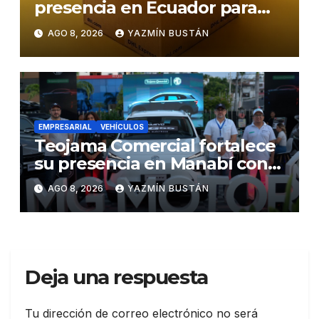
presencia en Ecuador para
responder al crecimiento de
AGO 8, 2026
YAZMÍN BUSTÁN
las exportaciones
EMPRESARIAL
VEHÍCULOS
Teojama Comercial fortalece
su presencia en Manabí con
una apuesta por la movilidad
AGO 8, 2026
YAZMÍN BUSTÁN
híbrida y eléctrica durante
ExpoAuto del Pacífico 2026
Deja una respuesta
Tu dirección de correo electrónico no será