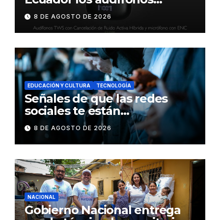
DynaBuds con sonido
8 DE AGOSTO DE 2026
inteligente y control táctil
EDUCACIÓN Y CULTURA
TECNOLOGÍA
Señales de que las redes
sociales te están
consumiendo
8 DE AGOSTO DE 2026
NACIONAL
Gobierno Nacional entrega