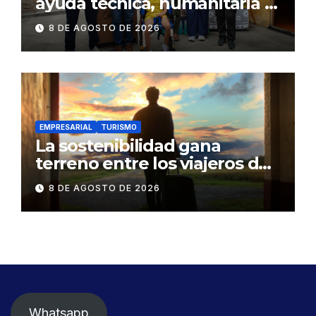
ayuda técnica, humanitaria y
Bono Joaquín Gallegos Lara a
8 DE AGOSTO DE 2026
familia en situación de
vulnerabilidad
EMPRESARIAL
TURISMO
La sostenibilidad gana
terreno entre los viajeros de
negocios
8 DE AGOSTO DE 2026
Whatsapp