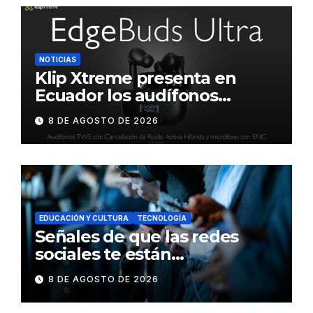
NOTICIAS
Klip Xtreme presenta en
Ecuador los audífonos
DynaBuds con sonido
8 DE AGOSTO DE 2026
inteligente y control táctil
EDUCACIÓN Y CULTURA
TECNOLOGÍA
Señales de que las redes
sociales te están
consumiendo
8 DE AGOSTO DE 2026