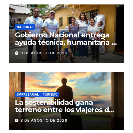
NACIONAL
Gobierno Nacional entrega
ayuda técnica, humanitaria y
Bono Joaquín Gallegos Lara a
8 DE AGOSTO DE 2026
familia en situación de
vulnerabilidad
EMPRESARIAL
TURISMO
La sostenibilidad gana
terreno entre los viajeros de
negocios
8 DE AGOSTO DE 2026