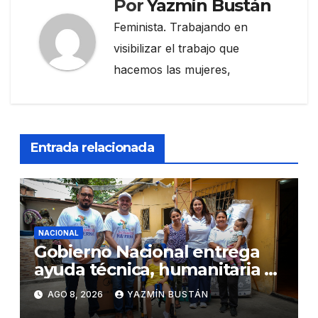
Por
Yazmín Bustán
Feminista. Trabajando en
visibilizar el trabajo que
hacemos las mujeres,
Entrada relacionada
NACIONAL
Gobierno Nacional entrega
ayuda técnica, humanitaria y
Bono Joaquín Gallegos Lara a
AGO 8, 2026
YAZMÍN BUSTÁN
familia en situación de