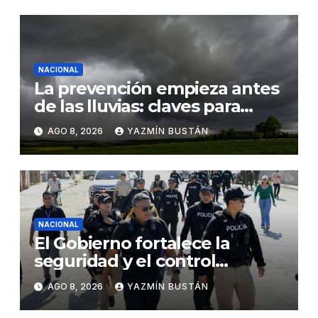
vulnerabilidad
NACIONAL
La prevención empieza antes
de las lluvias: claves para
proteger los cultivos frente a
AGO 8, 2026
YAZMÍN BUSTÁN
El Niño
NACIONAL
El Gobierno fortalece la
seguridad y el control
territorial en General Villamil
AGO 8, 2026
YAZMÍN BUSTÁN
Playas