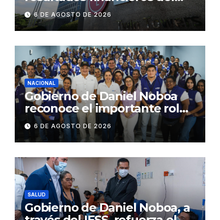
segundo trimestre de 2026
6 DE AGOSTO DE 2026
NACIONAL
Gobierno de Daniel Noboa
reconoce el importante rol
que cumplen educadoras del
6 DE AGOSTO DE 2026
servicio Creciendo con
Nuestros Hijos en beneficio
de la niñez
SALUD
Gobierno de Daniel Noboa, a
través del IESS, refuerza el