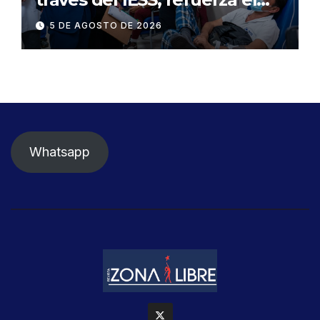
abastecimiento de insulina
5 DE AGOSTO DE 2026
en 86 establecimientos de
salud
Whatsapp