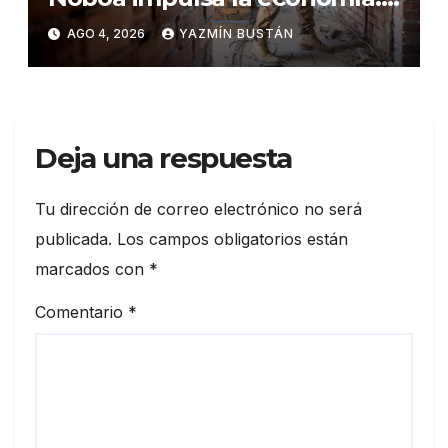
ventas superan los USD
AGO 4, 2026
YAZMÍN BUSTÁN
25.600 millones y crecen
16,7% en julio
Deja una respuesta
Tu dirección de correo electrónico no será
publicada.
Los campos obligatorios están
marcados con
*
Comentario
*