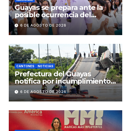
Guayas se prepara ante la
posible ocurrencia del
fenómeno de El Niño:
6 DE AGOSTO DE 2026
Gobierno Nacional capacita a
2.500 jóvenes
CANTONES
NOTICIAS
Prefectura del Guayas
notifica por incumplimiento
contractual a la
6 DE AGOSTO DE 2026
Concesionaria CONORTE y
exige celeridad en
desmontaje del puente
Gonzalo Icaza Cornejo, en
Daule