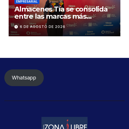
EMPRESARIAL
Almacenes Tía se consolida
entre las marcas más
influyentes del Ecuador
6 DE AGOSTO DE 2026
Whatsapp