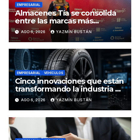
EMPRESARIAL
Almacenes Tía se consolida
entre las marcas más
influyentes del Ecuador
AGO 6, 2026
YAZMÍN BUSTÁN
EMPRESARIAL
VEHÍCULOS
Cinco innovaciones que están
transformando la industria de
los neumáticos y redefinen el
AGO 6, 2026
YAZMÍN BUSTÁN
futuro de la movilidad