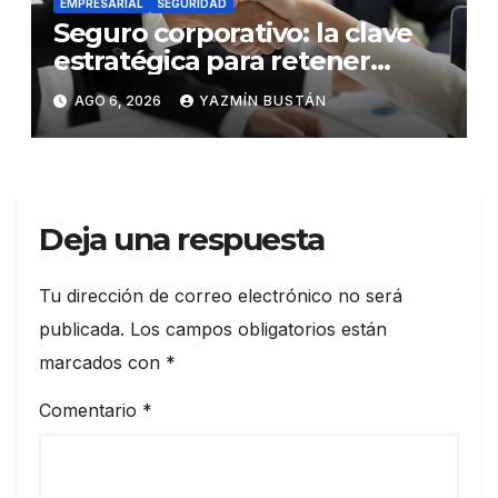
EMPRESARIAL
SEGURIDAD
Seguro corporativo: la clave
estratégica para retener
talento en Ecuador
AGO 6, 2026
YAZMÍN BUSTÁN
Deja una respuesta
Tu dirección de correo electrónico no será
publicada.
Los campos obligatorios están
marcados con
*
Comentario
*