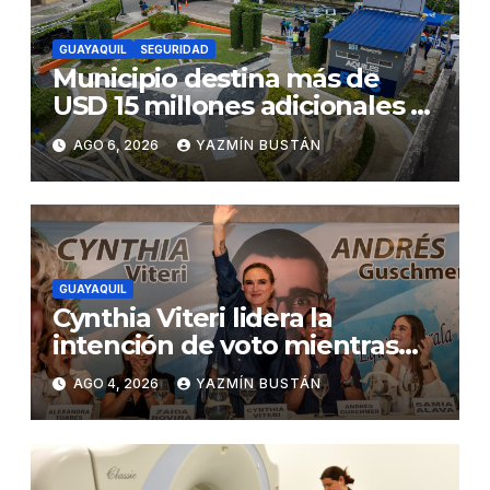
GUAYAQUIL
SEGURIDAD
Municipio destina más de
USD 15 millones adicionales a
SEGURA EP para fortalecer la
AGO 6, 2026
YAZMÍN BUSTÁN
seguridad ciudadana
GUAYAQUIL
Cynthia Viteri lidera la
intención de voto mientras
Andrés Guschmer muestra
AGO 4, 2026
YAZMÍN BUSTÁN
un destacado crecimiento,
según AtlasIntel