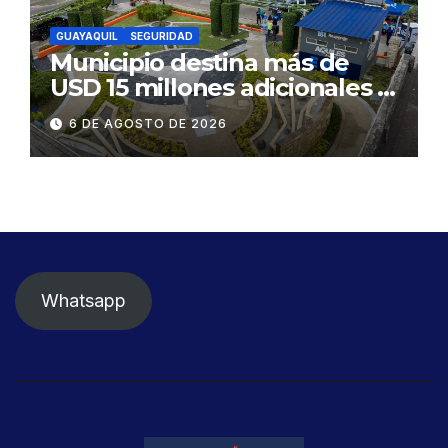
GUAYAQUIL
SEGURIDAD
Municipio destina más de
USD 15 millones adicionales a
SEGURA EP para fortalecer la
6 DE AGOSTO DE 2026
seguridad ciudadana
Whatsapp