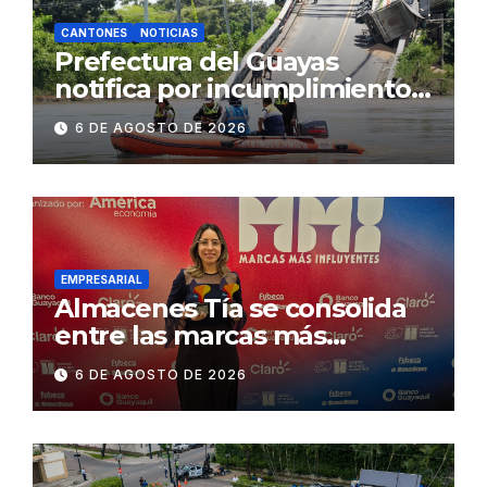
CANTONES
NOTICIAS
Prefectura del Guayas
notifica por incumplimiento
contractual a la
6 DE AGOSTO DE 2026
Concesionaria CONORTE y
exige celeridad en
desmontaje del puente
Gonzalo Icaza Cornejo, en
Daule
EMPRESARIAL
Almacenes Tía se consolida
entre las marcas más
influyentes del Ecuador
6 DE AGOSTO DE 2026