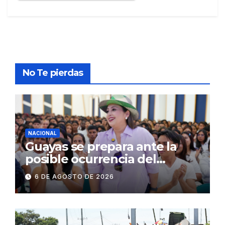
No Te pierdas
NACIONAL
Guayas se prepara ante la
posible ocurrencia del
fenómeno de El Niño:
6 DE AGOSTO DE 2026
Gobierno Nacional capacita a
2.500 jóvenes