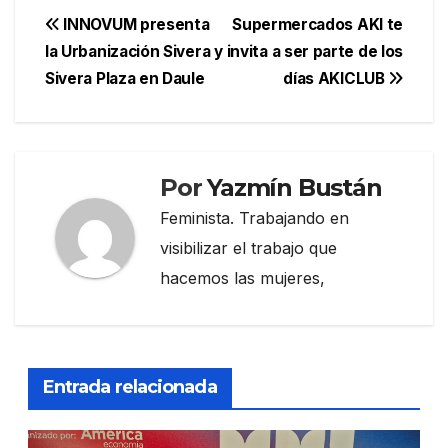
Navegación
INNOVUM presenta
Supermercados AKI te
la Urbanización Sivera y
invita a ser parte de los
de
Sivera Plaza en Daule
días AKICLUB
entradas
Por
Yazmín Bustán
Feminista. Trabajando en
visibilizar el trabajo que
hacemos las mujeres,
Entrada relacionada