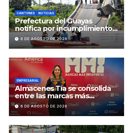
CANTONES
NOTICIAS
Prefectura del Guayas
notifica por incumplimiento
contractual a la
6 DE AGOSTO DE 2026
Concesionaria CONORTE y
exige celeridad en
desmontaje del puente
Gonzalo Icaza Cornejo, en
Daule
EMPRESARIAL
Almacenes Tía se consolida
entre las marcas más
influyentes del Ecuador
6 DE AGOSTO DE 2026