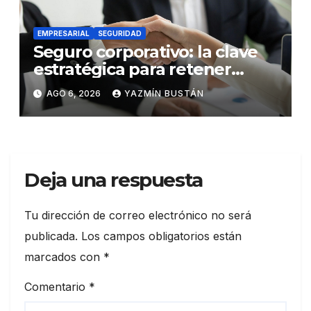
EMPRESARIAL
SEGURIDAD
Seguro corporativo: la clave
estratégica para retener
talento en Ecuador
AGO 6, 2026
YAZMÍN BUSTÁN
Deja una respuesta
Tu dirección de correo electrónico no será
publicada.
Los campos obligatorios están
marcados con
*
Comentario
*