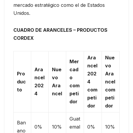
mercado estratégico como el de Estados
Unidos.
CUADRO DE ARANCELES – PRODUCTOS
CORDEX
Ara
Nue
Mer
ncel
vo
Ara
Nue
cad
Pro
202
Ara
ncel
vo
o
duc
4
ncel
202
Ara
com
to
com
com
4
ncel
peti
peti
peti
dor
dor
dor
Guat
Ban
0%
10%
emal
0%
10%
ano