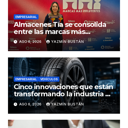
EMPRESARIAL
Almacenes Tía se consolida
entre las marcas más
influyentes del Ecuador
AGO 6, 2026
YAZMÍN BUSTÁN
EMPRESARIAL
VEHÍCULOS
Cinco innovaciones que están
transformando la industria de
los neumáticos y redefinen el
AGO 6, 2026
YAZMÍN BUSTÁN
futuro de la movilidad