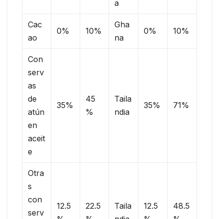
a
Cac
Gha
0%
10%
0%
10%
ao
na
Con
serv
as
de
45
Taila
35%
35%
71%
atún
%
ndia
en
aceit
e
Otra
s
con
12.5
22.5
Taila
12.5
48.5
serv
%
%
ndia
%
%