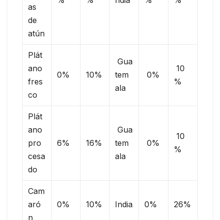
as
de
atún
Plát
Gua
ano
10
0%
10%
tem
0%
fres
%
ala
co
Plát
ano
Gua
10
pro
6%
16%
tem
0%
%
cesa
ala
do
Cam
aró
0%
10%
India
0%
26%
n