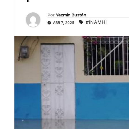
Por
Yazmín Bustán
#INAMHI
ABR 7, 2025