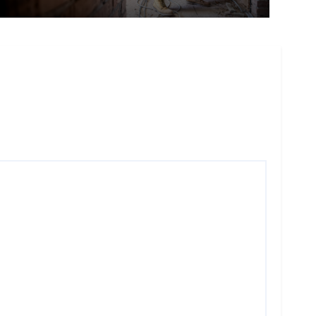
los USD 25.600 millones y
crecen 16,7% en julio