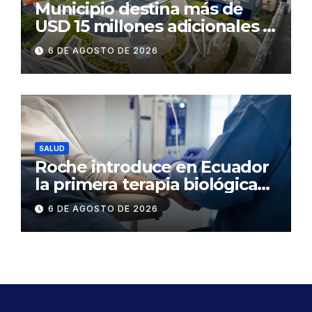
Municipio destina más de
USD 15 millones adicionales a
SEGURA EP para fortalecer la
6 DE AGOSTO DE 2026
seguridad ciudadana
SALUD
Roche introduce en Ecuador
la primera terapia biológica
de precisión capaz de
6 DE AGOSTO DE 2026
detener el daño renal por
nefritis lúpica