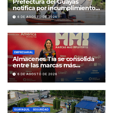
Prefectura del Guayas
notifica por incumplimiento
contractual a la
6 DE AGOSTO DE 2026
Concesionaria CONORTE y
exige celeridad en
desmontaje del puente
Gonzalo Icaza Cornejo, en
Daule
EMPRESARIAL
Almacenes Tía se consolida
entre las marcas más
influyentes del Ecuador
6 DE AGOSTO DE 2026
GUAYAQUIL
SEGURIDAD