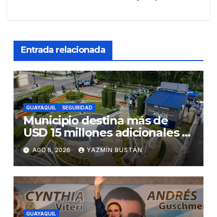
Entrada relacionada
GUAYAQUIL
SEGURIDAD
Municipio destina más de
USD 15 millones adicionales a
SEGURA EP para fortalecer la
AGO 6, 2026
YAZMÍN BUSTÁN
seguridad ciudadana
GUAYAQUIL