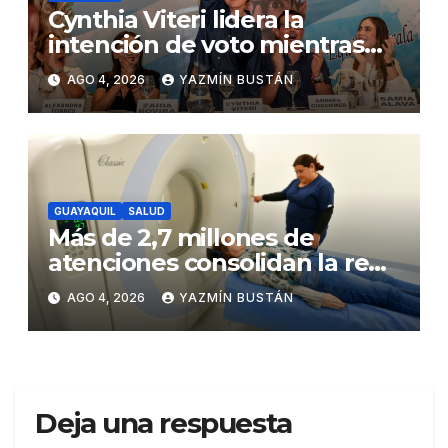
Cynthia Viteri lidera la
intención de voto mientras
Andrés Guschmer muestra
AGO 4, 2026
YAZMÍN BUSTÁN
un destacado crecimiento,
según AtlasIntel
GUAYAQUIL
SALUD
Más de 2,7 millones de
atenciones consolidan la red
municipal de salud
AGO 4, 2026
YAZMÍN BUSTÁN
Deja una respuesta