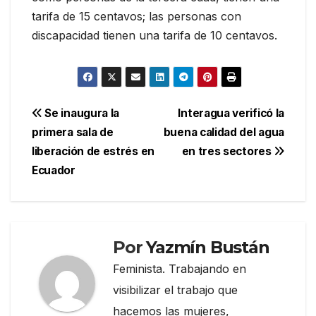
tarifa de 15 centavos; las personas con
discapacidad tienen una tarifa de 10 centavos.
Navegación
Se inaugura la
Interagua verificó la
primera sala de
buena calidad del agua
de
liberación de estrés en
en tres sectores
entradas
Ecuador
Por
Yazmín Bustán
Feminista. Trabajando en
visibilizar el trabajo que
hacemos las mujeres,