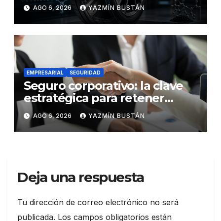
los neumáticos y redefinen el
AGO 6, 2026
YAZMÍN BUSTÁN
futuro de la movilidad
EMPRESARIAL
SEGURIDAD
Seguro corporativo: la clave
estratégica para retener
talento en Ecuador
AGO 6, 2026
YAZMÍN BUSTÁN
Deja una respuesta
Tu dirección de correo electrónico no será
publicada.
Los campos obligatorios están