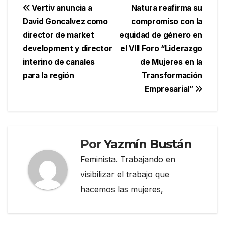
Navegación
Vertiv anuncia a
Natura reafirma su
David Goncalvez como
compromiso con la
de
director de market
equidad de género en
entradas
development y director
el VIII Foro “Liderazgo
interino de canales
de Mujeres en la
para la región
Transformación
Empresarial”
Por
Yazmín Bustán
Feminista. Trabajando en
visibilizar el trabajo que
hacemos las mujeres,