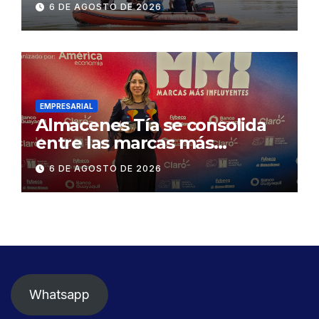
6 DE AGOSTO DE 2026
Concesionaria CONORTE y
exige celeridad en
desmontaje del puente
Gonzalo Icaza Cornejo, en
Daule
EMPRESARIAL
Almacenes Tía se consolida
entre las marcas más
influyentes del Ecuador
6 DE AGOSTO DE 2026
Whatsapp