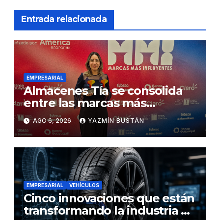
Entrada relacionada
EMPRESARIAL
Almacenes Tía se consolida
entre las marcas más
influyentes del Ecuador
AGO 6, 2026
YAZMÍN BUSTÁN
EMPRESARIAL
VEHÍCULOS
Cinco innovaciones que están
transformando la industria de