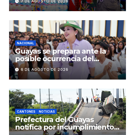
7 DE AGOSTO DE 2026
públicos de Pichincha: 684
operativos en zonas
comerciales y de
concurrencia
NACIONAL
Guayas se prepara ante la
posible ocurrencia del
fenómeno de El Niño:
6 DE AGOSTO DE 2026
Gobierno Nacional capacita a
2.500 jóvenes
CANTONES
NOTICIAS
Prefectura del Guayas
notifica por incumplimiento
contractual a la