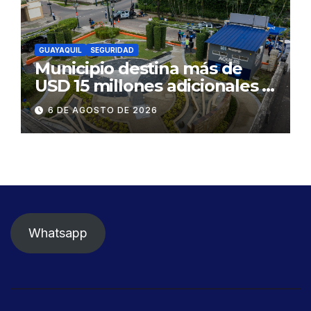
GUAYAQUIL
SEGURIDAD
Municipio destina más de
USD 15 millones adicionales a
SEGURA EP para fortalecer la
6 DE AGOSTO DE 2026
seguridad ciudadana
Whatsapp