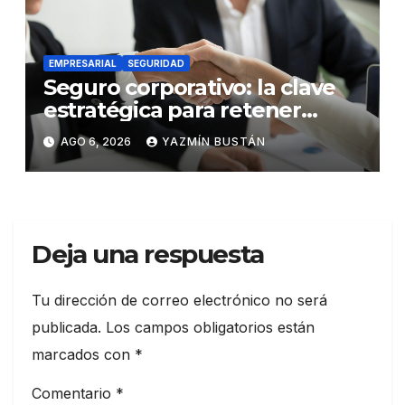
EMPRESARIAL
SEGURIDAD
Seguro corporativo: la clave
estratégica para retener
talento en Ecuador
AGO 6, 2026
YAZMÍN BUSTÁN
Deja una respuesta
Tu dirección de correo electrónico no será
publicada.
Los campos obligatorios están
marcados con
*
Comentario
*