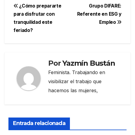
Navegación
¿Cómo prepararte
Grupo DIFARE:
para disfrutar con
Referente en ESG y
de
tranquilidad este
Empleo
entradas
feriado?
Por
Yazmín Bustán
Feminista. Trabajando en
visibilizar el trabajo que
hacemos las mujeres,
Entrada relacionada