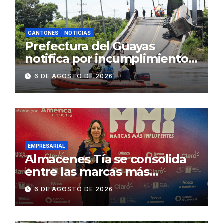
CANTONES
NOTICIAS
Prefectura del Guayas
notifica por incumplimiento
contractual a la
6 DE AGOSTO DE 2026
Concesionaria CONORTE y
exige celeridad en
desmontaje del puente
Gonzalo Icaza Cornejo, en
Daule
EMPRESARIAL
Almacenes Tía se consolida
entre las marcas más
influyentes del Ecuador
6 DE AGOSTO DE 2026