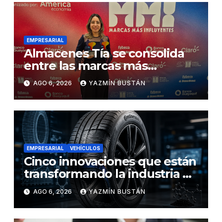
EMPRESARIAL
Almacenes Tía se consolida
entre las marcas más
influyentes del Ecuador
AGO 6, 2026
YAZMÍN BUSTÁN
EMPRESARIAL
VEHÍCULOS
Cinco innovaciones que están
transformando la industria de
los neumáticos y redefinen el
AGO 6, 2026
YAZMÍN BUSTÁN
futuro de la movilidad