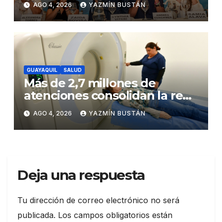
AGO 4, 2026
YAZMÍN BUSTÁN
un destacado crecimiento,
según AtlasIntel
GUAYAQUIL
SALUD
Más de 2,7 millones de
atenciones consolidan la red
municipal de salud
AGO 4, 2026
YAZMÍN BUSTÁN
Deja una respuesta
Tu dirección de correo electrónico no será
publicada.
Los campos obligatorios están