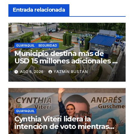
Entrada relacionada
GUAYAQUIL
SEGURIDAD
Municipio destina más de
USD 15 millones adicionales a
SEGURA EP para fortalecer la
AGO 6, 2026
YAZMÍN BUSTÁN
seguridad ciudadana
GUAYAQUIL
Cynthia Viteri lidera la
intención de voto mientras
Andrés Guschmer muestra