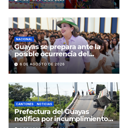
públicos de Pichincha: 684
operativos en zonas
comerciales y de
concurrencia
NACIONAL
Guayas se prepara ante la
posible ocurrencia del
fenómeno de El Niño:
6 DE AGOSTO DE 2026
Gobierno Nacional capacita a
2.500 jóvenes
CANTONES
NOTICIAS
Prefectura del Guayas
notifica por incumplimiento
contractual a la