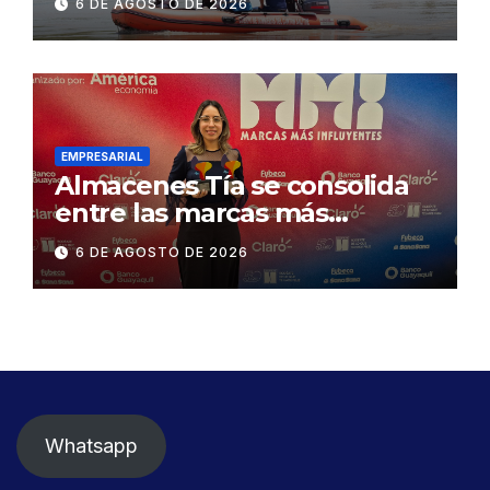
6 DE AGOSTO DE 2026
Concesionaria CONORTE y
exige celeridad en
desmontaje del puente
Gonzalo Icaza Cornejo, en
Daule
EMPRESARIAL
Almacenes Tía se consolida
entre las marcas más
influyentes del Ecuador
6 DE AGOSTO DE 2026
Whatsapp