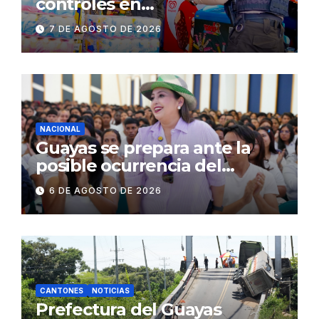
controles en
establecimientos y espacios
7 DE AGOSTO DE 2026
públicos de Pichincha: 684
operativos en zonas
comerciales y de
concurrencia
NACIONAL
Guayas se prepara ante la
posible ocurrencia del
fenómeno de El Niño:
6 DE AGOSTO DE 2026
Gobierno Nacional capacita a
2.500 jóvenes
CANTONES
NOTICIAS
Prefectura del Guayas