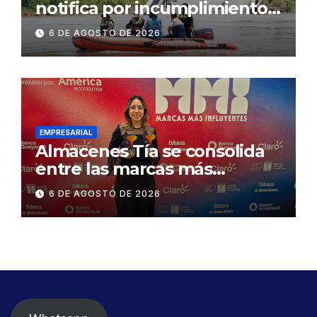
notifica por incumplimiento
contractual a la
6 DE AGOSTO DE 2026
Concesionaria CONORTE y
exige celeridad en
desmontaje del puente
Gonzalo Icaza Cornejo, en
Daule
EMPRESARIAL
Almacenes Tía se consolida
entre las marcas más
influyentes del Ecuador
6 DE AGOSTO DE 2026