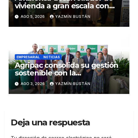
vivienda a gran escala con
estándares internacionales
AGO 5, 2026
YAZMÍN BUSTÁN
de sostenibilidad
EMPRESARIAL
NOTICIAS
Agripac consolida su gestión
sostenible con la
presentación de su octava
AGO 3, 2026
YAZMÍN BUSTÁN
Memoria de Sostenibilidad
Deja una respuesta
Tu dirección de correo electrónico no será