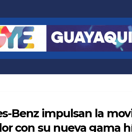
es-Benz impulsan la mov
dor con su nueva gama h