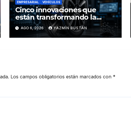
EMPRESARIAL
VEHÍCULOS
Cinco innovaciones que
están transformando la
industria de los neumáticos y
AGO 6, 2026
YAZMÍN BUSTÁN
redefinen el futuro de la
movilidad
cada.
Los campos obligatorios están marcados con
*