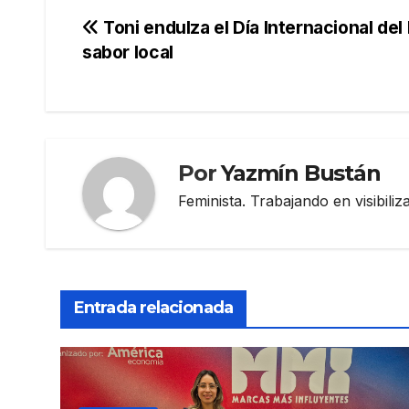
Navegación
Toni endulza el Día Internacional de
sabor local
de
entradas
Por
Yazmín Bustán
Feminista. Trabajando en visibili
Entrada relacionada