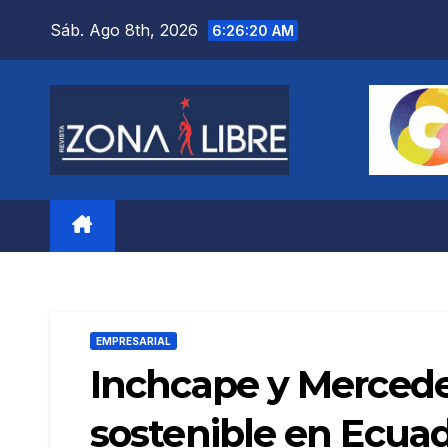
Saltar
Sáb. Ago 8th, 2026
6:26:21 AM
al
contenido
EMPRESARIAL
Inchcape y Merced
sostenible en Ecua