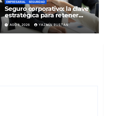
EMPRESARIAL
SEGURIDAD
Seguro corporativo: la clave
estratégica para retener
talento en Ecuador
AGO 6, 2026
YAZMÍN BUSTÁN