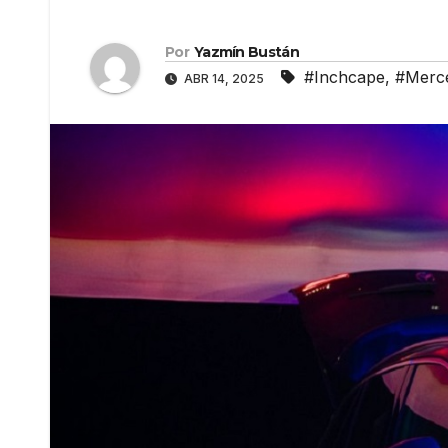
Por
Yazmín Bustán
#Inchcape
,
#Merc
ABR 14, 2025