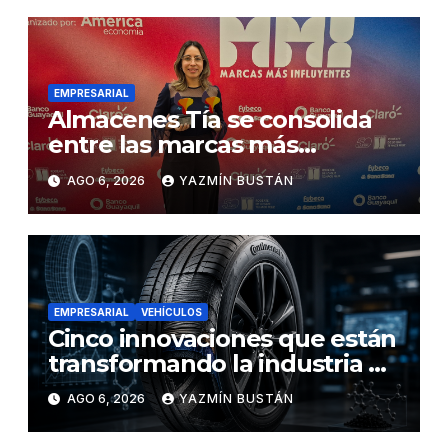
EMPRESARIAL
Almacenes Tía se consolida
entre las marcas más
influyentes del Ecuador
AGO 6, 2026
YAZMÍN BUSTÁN
EMPRESARIAL
VEHÍCULOS
Cinco innovaciones que están
transformando la industria de
los neumáticos y redefinen el
AGO 6, 2026
YAZMÍN BUSTÁN
futuro de la movilidad