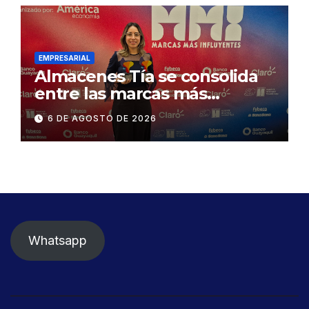
desmontaje del puente
Gonzalo Icaza Cornejo, en
Daule
EMPRESARIAL
Almacenes Tía se consolida
entre las marcas más
influyentes del Ecuador
6 DE AGOSTO DE 2026
Whatsapp