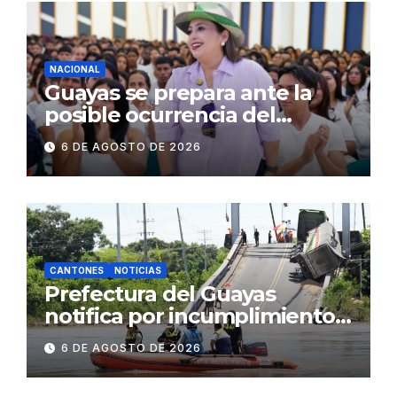
comerciales y de
concurrencia
NACIONAL
Guayas se prepara ante la
posible ocurrencia del
fenómeno de El Niño:
6 DE AGOSTO DE 2026
Gobierno Nacional capacita a
2.500 jóvenes
CANTONES
NOTICIAS
Prefectura del Guayas
notifica por incumplimiento
contractual a la
6 DE AGOSTO DE 2026
Concesionaria CONORTE y
exige celeridad en