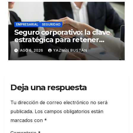
EMPRESARIAL
SEGURIDAD
Seguro corporativo: la clave
estratégica para retener
talento en Ecuador
AGO 6, 2026
YAZMÍN BUSTÁN
Deja una respuesta
Tu dirección de correo electrónico no será
publicada.
Los campos obligatorios están
marcados con
*
Comentario
*