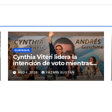
GUAYAQUIL
Cynthia Viteri lidera la
intención de voto mientras
Andrés Guschmer muestra
AGO 4, 2026
YAZMÍN BUSTÁN
un destacado crecimiento,
según AtlasIntel