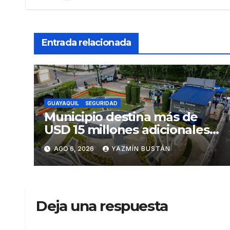
Entrada relacionada
GUAYAQUIL
SEGURIDAD
Municipio destina más de
USD 15 millones adicionales a
SEGURA EP para fortalecer la
AGO 6, 2026
YAZMÍN BUSTÁN
seguridad ciudadana
Deja una respuesta