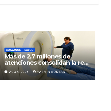
GUAYAQUIL
SALUD
Más de 2,7 millones de
atenciones consolidan la red
municipal de salud
AGO 4, 2026
YAZMÍN BUSTÁN