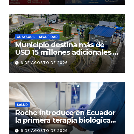
GUAYAQUIL
SEGURIDAD
Municipio destina más de
USD 15 millones adicionales a
SEGURA EP para fortalecer la
6 DE AGOSTO DE 2026
seguridad ciudadana
SALUD
Roche introduce en Ecuador
la primera terapia biológica
de precisión capaz de
6 DE AGOSTO DE 2026