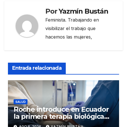
Por
Yazmín Bustán
Feminista. Trabajando en
visibilizar el trabajo que
hacemos las mujeres,
Entrada relacionada
SALUD
Roche introduce en Ecuador
la primera terapia biológica
de precisión capaz de
AGO 6, 2026
YAZMÍN BUSTÁN