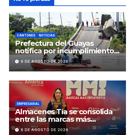
CANTONES
NOTICIAS
Prefectura del Guayas
notifica por incumplimiento
contractual a la
6 DE AGOSTO DE 2026
Concesionaria CONORTE y
exige celeridad en
desmontaje del puente
Gonzalo Icaza Cornejo, en
Daule
EMPRESARIAL
Almacenes Tía se consolida
entre las marcas más
influyentes del Ecuador
6 DE AGOSTO DE 2026