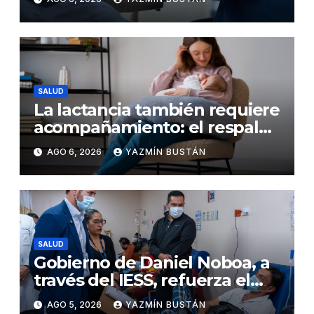
detener el daño renal por
nefritis lúpica
SALUD
La lactancia también requiere
acompañamiento: el respaldo
que necesitan la madre y el
AGO 6, 2026
YAZMÍN BUSTÁN
bebé
SALUD
Gobierno de Daniel Noboa, a
través del IESS, refuerza el
abastecimiento de insulina
AGO 5, 2026
YAZMÍN BUSTÁN