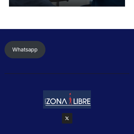
detener el daño renal por
nefritis lúpica
Whatsapp