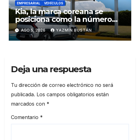
EMPRESARIAL
VEHÍCULOS
Kia, la marca coreana se
posiciona como la número
uno en ventas de vehículos
AGO 5, 2026
YAZMÍN BUSTÁN
eléctricos en Ecuador
durante julio
Deja una respuesta
Tu dirección de correo electrónico no será
publicada.
Los campos obligatorios están
marcados con
*
Comentario
*