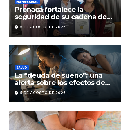
EMPRESARIAL
Pronaca fortalece la
seguridad de su cadena de
suministro con certificación
5 DE AGOSTO DE 2026
BASC en dos plantas
SALUD
La “deuda de sueño”: una
alerta sobre los efectos de
dormir mal en la salud física y
5 DE AGOSTO DE 2026
mental