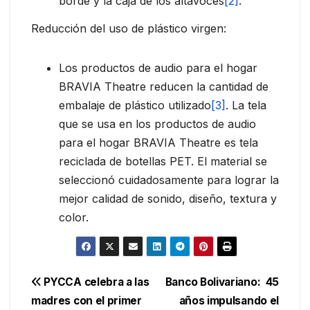
borde y la caja de los altavoces
[2]
.
Reducción del uso de plástico virgen:
Los productos de audio para el hogar
BRAVIA Theatre reducen la cantidad de
embalaje de plástico utilizado
[3]
. La tela
que se usa en los productos de audio
para el hogar BRAVIA Theatre es tela
reciclada de botellas PET. El material se
seleccionó cuidadosamente para lograr la
mejor calidad de sonido, diseño, textura y
color.
Navegación
PYCCA celebra a las
Banco Bolivariano: 45
madres con el primer
años impulsando el