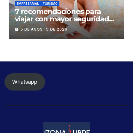
EMPRESARIAL
TURISMO
7 recomendaciones para
viajar con mayor seguridad
dentro y fuera del Ecuador
5 DE AGOSTO DE 2026
Whatsapp