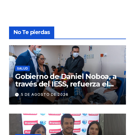
No Te pierdas
SALUD
Gobierno de Daniel Noboa, a
través del IESS, refuerza el
abastecimiento de insulina
5 DE AGOSTO DE 2026
en 86 establecimientos de
salud