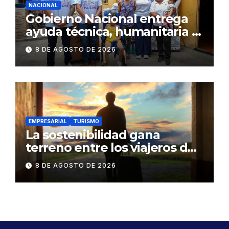
NACIONAL
Gobierno Nacional entrega
ayuda técnica, humanitaria y
Bono Joaquín Gallegos Lara a
8 DE AGOSTO DE 2026
familia en situación de
vulnerabilidad
EMPRESARIAL
TURISMO
La sostenibilidad gana
terreno entre los viajeros de
negocios
8 DE AGOSTO DE 2026