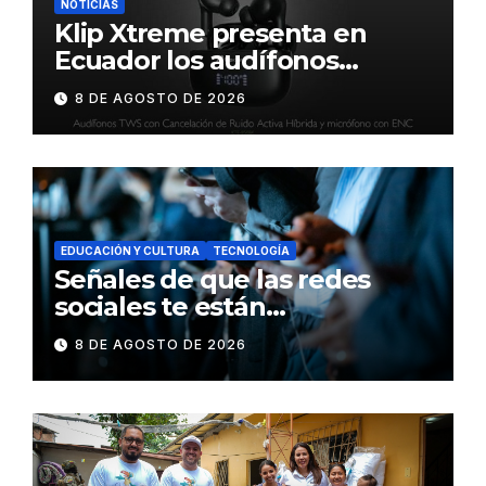
NOTICIAS
Klip Xtreme presenta en
Ecuador los audífonos
DynaBuds con sonido
8 DE AGOSTO DE 2026
inteligente y control táctil
EDUCACIÓN Y CULTURA
TECNOLOGÍA
Señales de que las redes
sociales te están
consumiendo
8 DE AGOSTO DE 2026