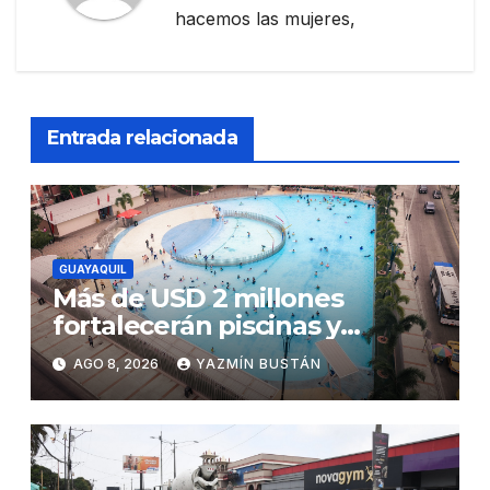
hacemos las mujeres,
Entrada relacionada
GUAYAQUIL
Más de USD 2 millones
fortalecerán piscinas y
parques acuáticos
AGO 8, 2026
YAZMÍN BUSTÁN
municipales