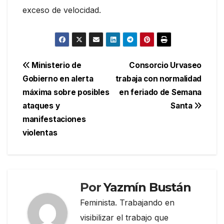
exceso de velocidad.
Navegación
Ministerio de
Consorcio Urvaseo
Gobierno en alerta
trabaja con normalidad
de
máxima sobre posibles
en feriado de Semana
entradas
ataques y
Santa
manifestaciones
violentas
Por
Yazmín Bustán
Feminista. Trabajando en
visibilizar el trabajo que