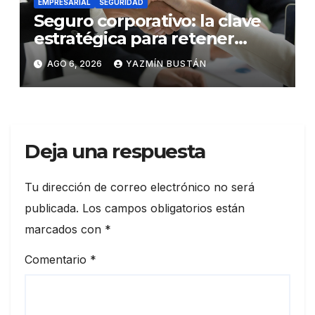
EMPRESARIAL
SEGURIDAD
Seguro corporativo: la clave
estratégica para retener
talento en Ecuador
AGO 6, 2026
YAZMÍN BUSTÁN
Deja una respuesta
Tu dirección de correo electrónico no será
publicada.
Los campos obligatorios están
marcados con
*
Comentario
*