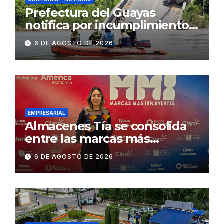
Prefectura del Guayas
notifica por incumplimiento
contractual a la
6 DE AGOSTO DE 2026
Concesionaria CONORTE y
exige celeridad en
desmontaje del puente
Gonzalo Icaza Cornejo, en
Daule
EMPRESARIAL
Almacenes Tía se consolida
entre las marcas más
influyentes del Ecuador
6 DE AGOSTO DE 2026