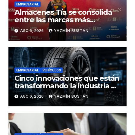
EMPRESARIAL
Almacenes Tía se consolida
entre las marcas más
influyentes del Ecuador
AGO 6, 2026
YAZMÍN BUSTÁN
EMPRESARIAL
VEHÍCULOS
Cinco innovaciones que están
transformando la industria de
los neumáticos y redefinen el
AGO 6, 2026
YAZMÍN BUSTÁN
futuro de la movilidad