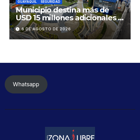
GUAYAQUIL
SEGURIDAD
Municipio destina más de
USD 15 millones adicionales a
SEGURA EP para fortalecer la
6 DE AGOSTO DE 2026
seguridad ciudadana
Whatsapp