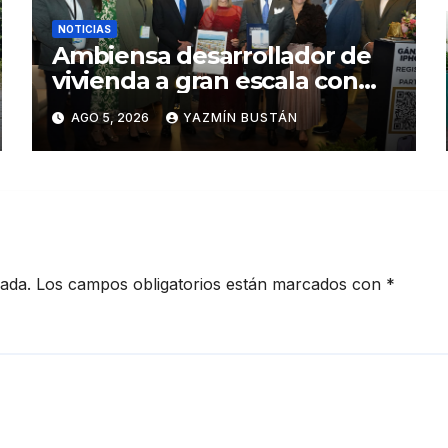
NOTICIAS
Ambiensa desarrollador de
vivienda a gran escala con
estándares internacionales
AGO 5, 2026
YAZMÍN BUSTÁN
de sostenibilidad
cada.
Los campos obligatorios están marcados con
*