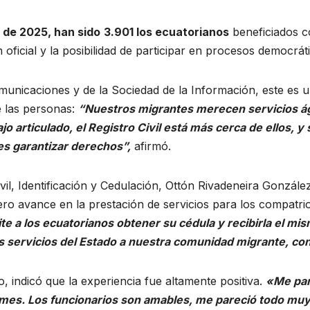
l de 2025, han sido
3.901 los ecuatorianos
beneficiados co
oficial y la posibilidad de participar en procesos democrát
unicaciones y de la Sociedad de la Información, este es u
e las personas:
“Nuestros migrantes merecen servicios ági
o articulado, el Registro Civil está más cerca de ellos,
es garantizar derechos”,
afirmó.
Civil, Identificación y Cedulación, Ottón Rivadeneira Gonzá
o avance en la prestación de servicios para los compatri
ite a los ecuatorianos obtener su cédula y recibirla el mi
servicios del Estado a nuestra comunidad migrante, con e
o, indicó que la experiencia fue altamente positiva.
«Me par
 mes. Los funcionarios son amables, me pareció todo muy