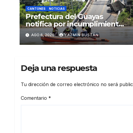
CANTONES
NOTICIAS
Prefectura del Guayas
notifica por incumplimiento
contractual a la
AGO 6, 2026
YAZMÍN BUSTÁN
Concesionaria CONORTE y
exige celeridad en
desmontaje del puente
Gonzalo Icaza Cornejo, en
Deja una respuesta
Daule
Tu dirección de correo electrónico no será publi
Comentario
*