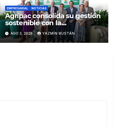
EMPRESARIAL
NOTICIAS
Agripac consolida su gestión
sostenible con la
presentación de su octava
AGO 3, 2026
YAZMÍN BUSTÁN
Memoria de Sostenibilidad