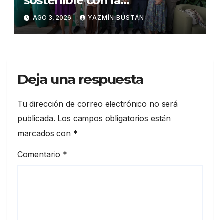
sostenible con la
presentación de su octava
AGO 3, 2026
YAZMÍN BUSTÁN
Memoria de Sostenibilidad
Deja una respuesta
Tu dirección de correo electrónico no será
publicada.
Los campos obligatorios están
marcados con
*
Comentario
*