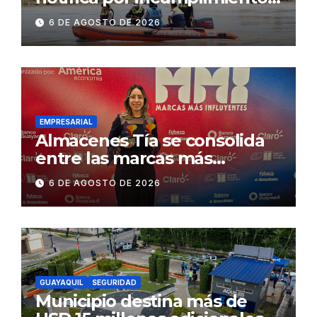
contractual a la
6 DE AGOSTO DE 2026
Concesionaria CONORTE y
exige celeridad en
desmontaje del puente
Gonzalo Icaza Cornejo, en
Daule
EMPRESARIAL
Almacenes Tía se consolida
entre las marcas más
influyentes del Ecuador
6 DE AGOSTO DE 2026
GUAYAQUIL
SEGURIDAD
Municipio destina más de