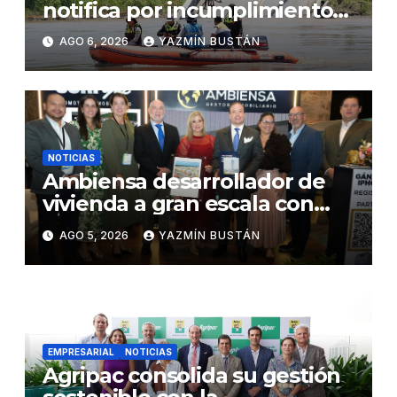
notifica por incumplimiento
contractual a la Concesionaria
AGO 6, 2026
YAZMÍN BUSTÁN
CONORTE y exige celeridad
en desmontaje del puente
Gonzalo Icaza Cornejo, en
Daule
NOTICIAS
Ambiensa desarrollador de
vivienda a gran escala con
estándares internacionales
AGO 5, 2026
YAZMÍN BUSTÁN
de sostenibilidad
EMPRESARIAL
NOTICIAS
Agripac consolida su gestión